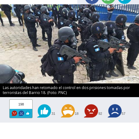
Las autoridades han retomado el control en dos prisiones tomadas por
terroristas del Barrio 18. (Foto: PNC)
198
31
18
92
57