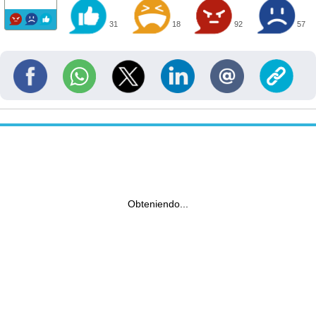
31
18
92
57
Obteniendo...