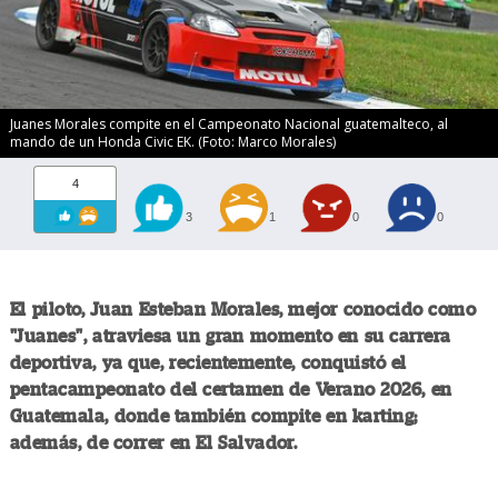
Juanes Morales compite en el Campeonato Nacional guatemalteco, al
mando de un Honda Civic EK. (Foto: Marco Morales)
4
3
1
0
0
El piloto, Juan Esteban Morales, mejor conocido como
"Juanes", atraviesa un gran momento en su carrera
deportiva, ya que, recientemente, conquistó el
pentacampeonato del certamen de Verano 2026, en
Guatemala, donde también compite en karting;
además, de correr en El Salvador.