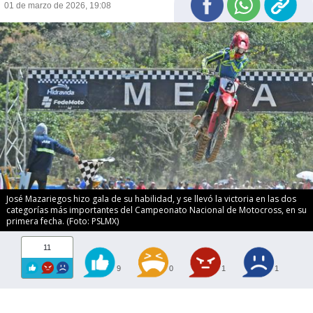
01 de marzo de 2026, 19:08
José Mazariegos hizo gala de su habilidad, y se llevó la victoria en las dos
categorías más importantes del Campeonato Nacional de Motocross, en su
primera fecha. (Foto: PSLMX)
11
9
0
1
1