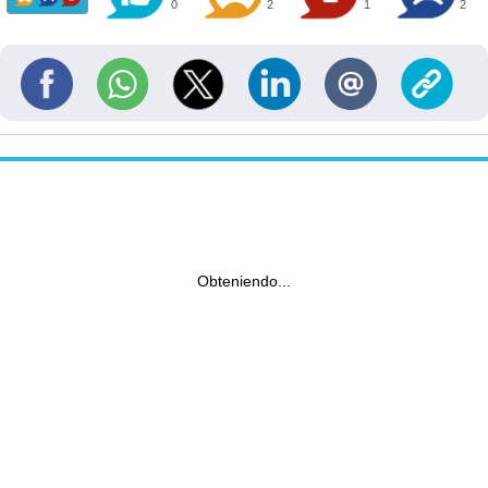
0
2
1
2
Obteniendo...