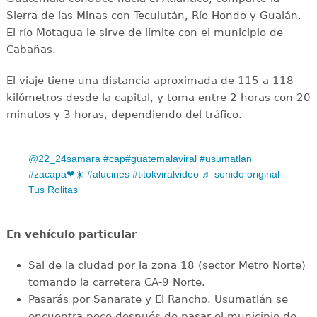
Sierra de las Minas con Teculután, Río Hondo y Gualán.
El río Motagua le sirve de límite con el municipio de
Cabañas.
El viaje tiene una distancia aproximada de 115 a 118
kilómetros desde la capital, y toma entre 2 horas con 20
minutos y 3 horas, dependiendo del tráfico.
@22_24samara
#cap
#guatemalaviral
#usumatlan
#zacapa❤☀️
#alucines
#titokviralvideo
♬ sonido original -
Tus Rolitas
En vehículo particular
Sal de la ciudad por la zona 18 (sector Metro Norte)
tomando la carretera CA-9 Norte.
Pasarás por Sanarate y El Rancho. Usumatlán se
encuentra poco después de pasar el municipio de