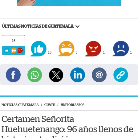
ÚLTIMAS NOTICIAS DE GUATEMALA
15
10
3
1
1
NOTICIAS GUATEMALA
/
GUATE
/
HISTORIAS502
Certamen Señorita
Huehuetenango: 96 años llenos de