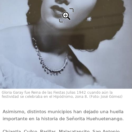
Gloria Garay fue Reina de las Fiestas Julias 1942 cuando aún la
festividad se celebraba en el Hipódromo, zona 8. (Foto: José Gómez)
Asimismo, distintos municipios han dejado una huella
importante en la historia de Señorita Huehuetenango.
Chiantla, Cuilco, Barillas, Malacatancito, San Antonio