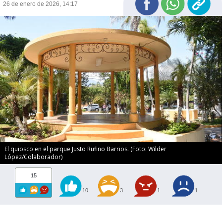
26 de enero de 2026, 14:17
El quiosco en el parque Justo Rufino Barrios. (Foto: Wilder
López/Colaborador)
15
10
3
1
1