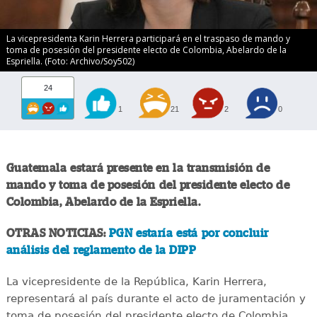
La vicepresidenta Karin Herrera participará en el traspaso de mando y
toma de posesión del presidente electo de Colombia, Abelardo de la
Espriella. (Foto: Archivo/Soy502)
24
1
21
2
0
Guatemala estará presente en la transmisión de
mando y toma de posesión del presidente electo de
Colombia, Abelardo de la Espriella.
OTRAS NOTICIAS:
PGN estaría está por concluir
análisis del reglamento de la DIPP
La vicepresidente de la República, Karin Herrera,
representará al país durante el acto de juramentación y
toma de posesión del presidente electo de Colombia,