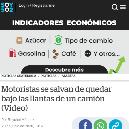
Login
/
Registrarme
NOTICIAS GUATEMALA
/
NOTICIAS
/
ALERTAS
Motoristas se salvan de quedar
bajo las llantas de un camión
(Video)
Por Reychel Méndez
23 de junio de 2026, 10:37