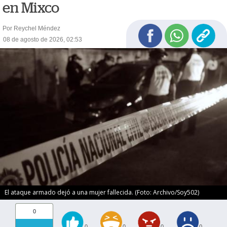
en Mixco
Por Reychel Méndez
08 de agosto de 2026, 02:53
El ataque armado dejó a una mujer fallecida. (Foto: Archivo/Soy502)
0
0
0
0
0