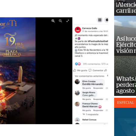
¡Atenci
carril r
Así luc
Ejércit
visión
WhatsA
perderá
agosto
ESPECIAL