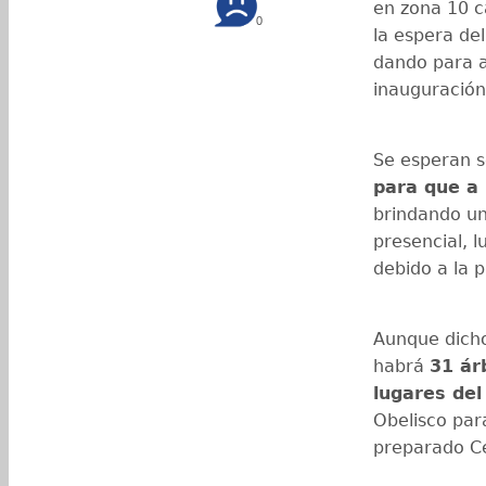
en zona 10 ca
0
la espera del
dando para a
inauguración 
Se esperan s
para que a 
brindando un
presencial, l
debido a la 
Aunque dicho
habrá
31 ár
lugares del
Obelisco para
preparado C