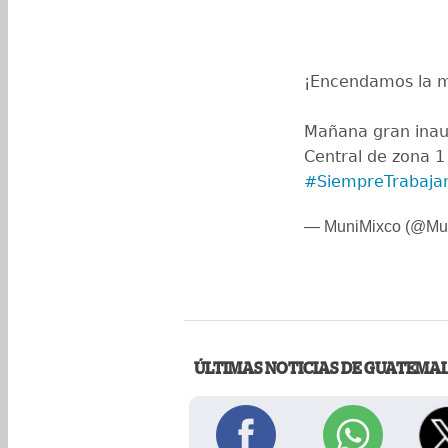
¡Encendamos la m
Mañana gran inaug
Central de zona 1
#SiempreTrabaja
— MuniMixco (@Mu
ÚLTIMAS NOTICIAS DE GUATEMA