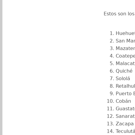
Estos son lo
Huehue
San Ma
Mazate
Coatep
Malaca
Quiché
Sololá
Retalhu
Puerto 
Cobán
Guastat
Sanarat
Zacapa
Teculut