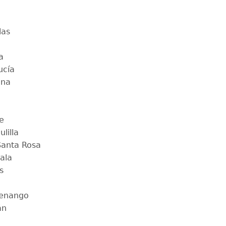
las
a
ucía
ena
e
lilla
anta Rosa
ala
s
tenango
án