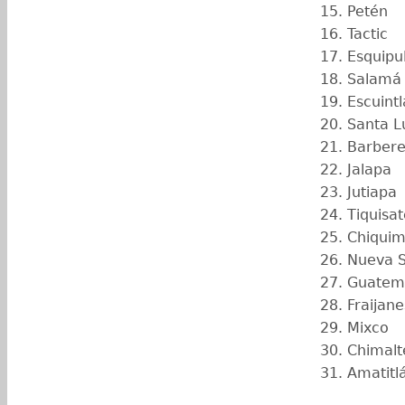
Petén
Tactic
Esquipu
Salamá
Escuintl
Santa L
Barber
Jalapa
Jutiapa
Tiquisat
Chiquimu
Nueva S
Guatem
Fraijane
Mixco
Chimal
Amatitl