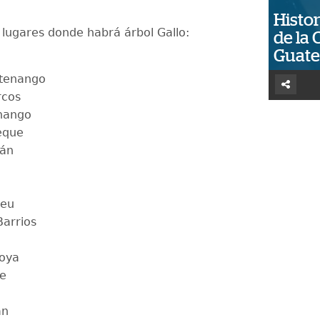
Histor
s lugares donde habrá árbol Gallo:
de la 
Guat
tenango
rcos
nango
eque
tán
leu
Barrios
oya
e
án