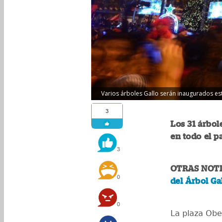
Varios árboles Gallo serán inaugurados es
3
Los 31 árbol
en todo el p
3
OTRAS NOTI
0
del Árbol Ga
0
La plaza Obel