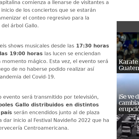
pitalina comienza a llenarse de visitantes a
 inicio de los conciertos que se estarán
menizar el conteo regresivo para la
del árbol Gallo.
eis shows musicales desde las
17:30 horas
las 19:00 horas
las lucen se enciendan
 momento mágico. Esta vez, el evento será
Karate 
Guatem
uego de no haberse podido realizar así
pandemia del Covid-19.
¡Se ve 
 evento será transmitido por televisión,
cambia 
boles Gallo distribuidos en distintos
erupci
 país
serán encendidos junto al de plaza
 dar inicio al Festival Navideño 2022 que ha
ervecería Centroamericana.