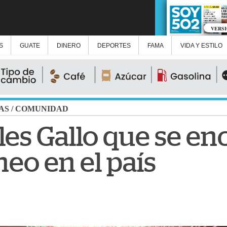
VERS
S
GUATE
DINERO
DEPORTES
FAMA
VIDA Y ESTILO
AS
/
COMUNIDAD
oles Gallo que se e
eo en el país