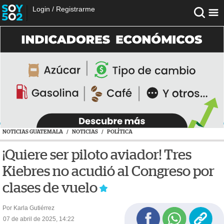
Login
/
Registrarme
NOTICIAS GUATEMALA
/
NOTICIAS
/
POLÍTICA
¡Quiere ser piloto aviador! Tres
Kiebres no acudió al Congreso por
clases de vuelo
Por Karla Gutiérrez
07 de abril de 2025, 14:22