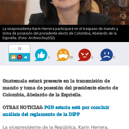
La vicepresidenta Karin Herrera participará en el traspaso de mando y
toma de posesión del presidente electo de Colombia, Abelardo de la
Espriella. (Foto: Archivo/Soy502)
23
1
20
2
0
Guatemala estará presente en la transmisión de
mando y toma de posesión del presidente electo de
Colombia, Abelardo de la Espriella.
OTRAS NOTICIAS:
PGN estaría está por concluir
análisis del reglamento de la DIPP
La vicepresidente de la República, Karin Herrera,