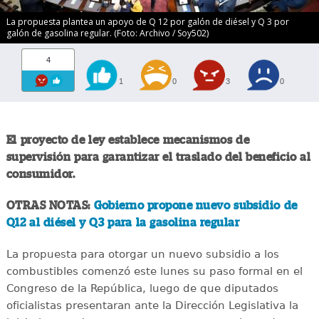
La propuesta plantea un apoyo de Q 12 por galón de diésel y Q 3 por
galón de gasolina regular. (Foto: Archivo / Soy502)
4
1
0
3
0
El proyecto de ley establece mecanismos de
supervisión para garantizar el traslado del beneficio al
consumidor.
OTRAS NOTAS:
Gobierno propone nuevo subsidio de
Q12 al diésel y Q3 para la gasolina regular
La propuesta para otorgar un nuevo subsidio a los
combustibles comenzó este lunes su paso formal en el
Congreso de la República, luego de que diputados
oficialistas presentaran ante la Dirección Legislativa la