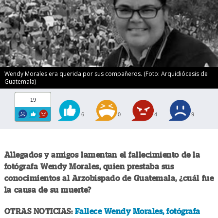
Wendy Morales era querida por sus compañeros. (Foto: Arquidiócesis de
Guatemala)
19
6
0
4
9
Allegados y amigos lamentan el fallecimiento de la
fotógrafa Wendy Morales, quien prestaba sus
conocimientos al Arzobispado de Guatemala, ¿cuál fue
la causa de su muerte?
OTRAS NOTICIAS:
Fallece Wendy Morales, fotógrafa