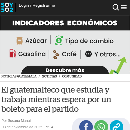
Login
/
Registrarme
NOTICIAS GUATEMALA
/
NOTICIAS
/
COMUNIDAD
El guatemalteco que estudia y
trabaja mientras espera por un
boleto para el partido
Por Susana Manai
03 de noviembre de 2025, 15:14