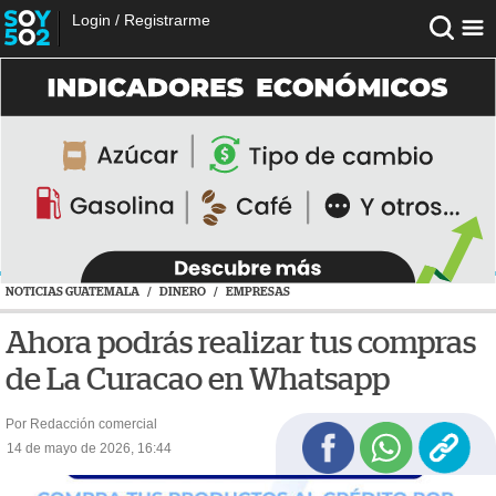
Login
/
Registrarme
NOTICIAS GUATEMALA
/
DINERO
/
EMPRESAS
Ahora podrás realizar tus compras
de La Curacao en Whatsapp
Por Redacción comercial
14 de mayo de 2026, 16:44