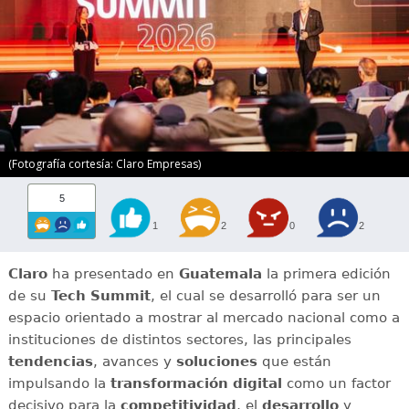
(Fotografía cortesía: Claro Empresas)
5
1
2
0
2
Claro
ha presentado en
Guatemala
la primera edición
de su
Tech Summit
, el cual se desarrolló para ser un
espacio orientado a mostrar al mercado nacional como a
instituciones de distintos sectores, las principales
tendencias
, avances y
soluciones
que están
impulsando la
transformación digital
como un factor
decisivo para la
competitividad
, el
desarrollo
y