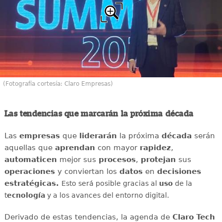
(Fotografía cortesía: Claro Empresas)
Las tendencias que marcarán la próxima década
Las
empresas
que
liderarán
la próxima
década
serán
aquellas que
aprendan
con mayor
rapidez
,
automaticen
mejor sus
procesos
,
protejan
sus
operaciones
y conviertan los
datos
en
decisiones
estratégicas.
Esto será posible gracias al
uso
de la
t
ecnología
y a los avances del entorno digital.
Derivado de estas tendencias, la agenda de
Claro Tech