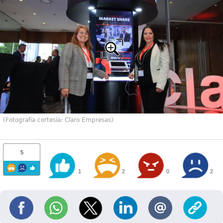
(Fotografía cortesía: Claro Empresas)
5
1
2
0
2