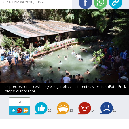
03 de junio de 2026, 13:29
Los precios son accesibles y el lugar ofrece diferentes servicios. (Foto: Erick
Colop/Colaborador)
67
29
13
14
11