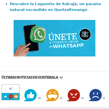
Descubre la Laguneta de Salcajá, un paraíso
natural escondido en Quetzaltenango
ÚLTIMAS NOTICIAS DE GUATEMALA
67
29
13
14
11