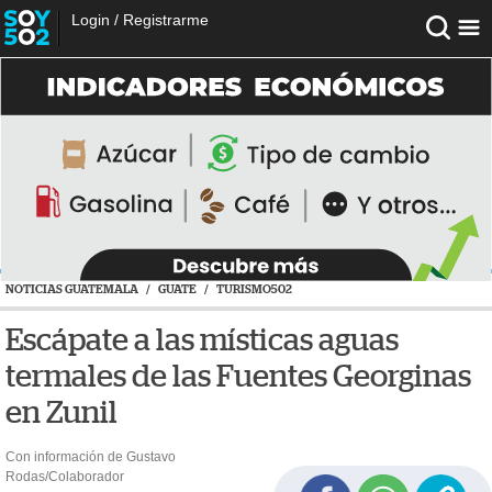
Login
/
Registrarme
NOTICIAS GUATEMALA
/
GUATE
/
TURISMO502
Escápate a las místicas aguas
termales de las Fuentes Georginas
en Zunil
Con información de Gustavo
Rodas/Colaborador