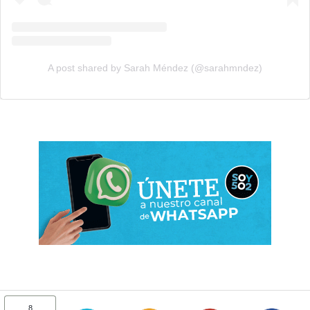
A post shared by Sarah Méndez (@sarahmndez)
8