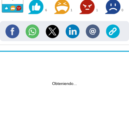
6
1
1
0
Obteniendo...