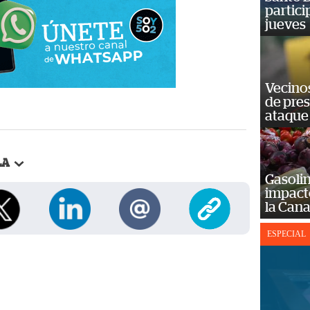
partici
jueves
Vecino
de pre
ataque
LA
Gasolin
impact
la Cana
ESPECIAL