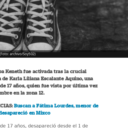
(Foto: archivo/Soy502)
ba Keneth fue activada tras la crucial
 de Karla Liliana Escalante Aquino, una
de 17 años, quien fue vista por última vez
embre en la zona 12.
CIAS:
Buscan a Fátima Lourdes, menor de
 desapareció en Mixco
de 17 años, desapareció desde el 1 de