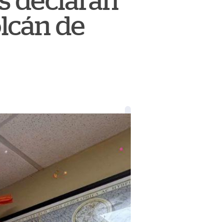
s declaran
olcán de