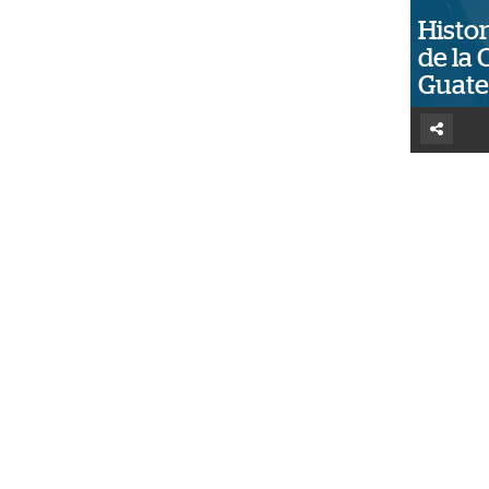
Histor
de la 
Guat