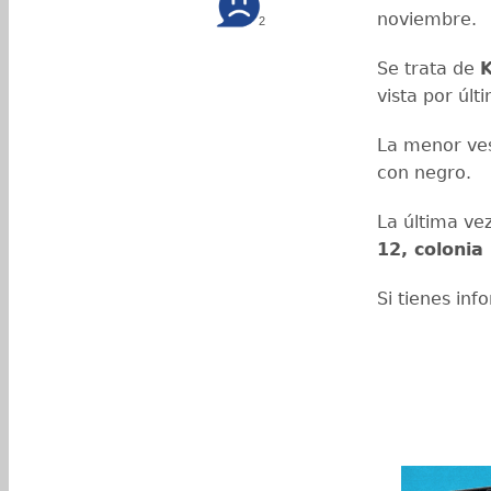
noviembre.
2
Se trata de
K
vista por últ
La menor ves
con negro.
La última vez
12, colonia
Si tienes in