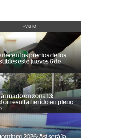
+VISTO
necen los precios de los
ibles este jueves 6 de
 armado en zona 13:
or resulta herido en pleno
o
omingo 2026: Así será la