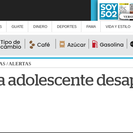
VERS
S
GUATE
DINERO
DEPORTES
FAMA
VIDA Y ESTILO
AS
/
ALERTAS
ra adolescente des