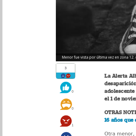
Menor fue vista por última vez en zona 12. 
3
La Alerta Al
desaparición
adolescente 
0
el 1 de novi
0
OTRAS NOTI
16 años que
1
Otra menor, 