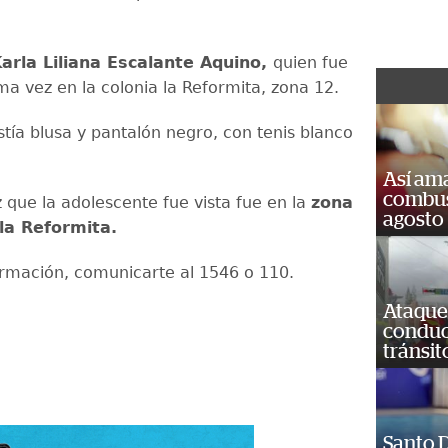
arla Liliana Escalante Aquino,
quien fue
ima vez en la colonia la Reformita, zona 12.
tía blusa y pantalón negro, con tenis blanco
Así ama
combust
 que la adolescente fue vista fue en la
zona
agosto
 la Reformita.
formación, comunicarte al 1546 o 110.
Ataque
conduct
tránsit
Santo D