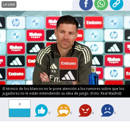
LA LIGA
El técnico de los blancos no le pone atención a los rumores sobre que los
jugadores no le están entendiendo su idea de juego. (Foto: Real Madrid)
0
0
0
0
0