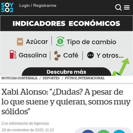
Login
/
Registrarme
NOTICIAS GUATEMALA
/
DEPORTES
/
FÚTBOL INTERNACIONAL
Xabi Alonso: "¿Dudas? A pesar de
lo que suene y quieran, somos muy
sólidos"
Con información de Agencias
29 de noviembre de 2025, 11:22