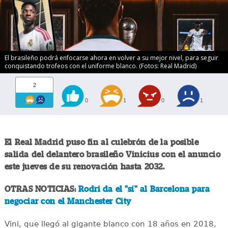
El brasileño podrá enfocarse ahora en volver a su mejor nivel, para seguir
conquistando trofeos con el uniforme blanco. (Fotos: Real Madrid)
2
0
1
0
1
El Real Madrid puso fin al culebrón de la posible
salida del delantero brasileño Vinicius con el anuncio
este jueves de su renovación hasta 2032.
OTRAS NOTICIAS:
Rodri da el "sí" al Barcelona para
negociar con el Manchester City
Vini, que llegó al gigante blanco con 18 años en 2018,