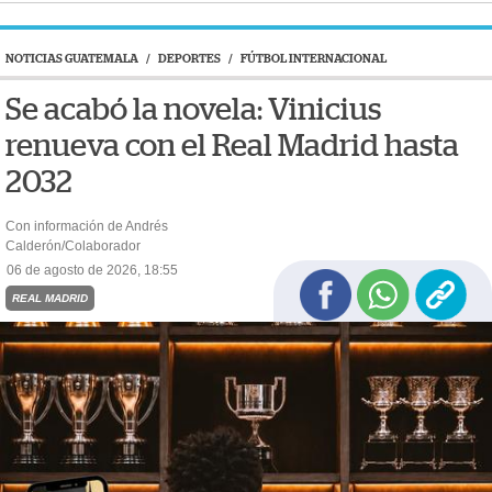
NOTICIAS GUATEMALA
/
DEPORTES
/
FÚTBOL INTERNACIONAL
Se acabó la novela: Vinicius
renueva con el Real Madrid hasta
2032
Con información de Andrés
Calderón/Colaborador
06 de agosto de 2026, 18:55
REAL MADRID