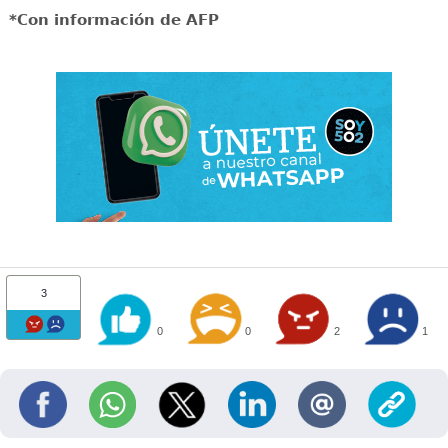
*Con información de AFP
3
0
0
2
1