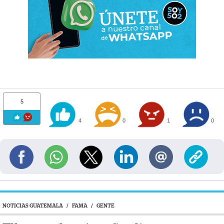
5
4
0
1
0
NOTICIAS GUATEMALA
/
FAMA
/
GENTE