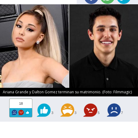
Ariana Grande y Dalton Gomez terminan su matrimonio. (Foto: Filmmagic)
18
3
3
5
7