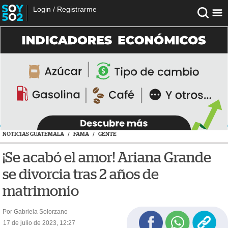
Login
/
Registrarme
NOTICIAS GUATEMALA
/
FAMA
/
GENTE
¡Se acabó el amor! Ariana Grande
se divorcia tras 2 años de
matrimonio
Por Gabriela Solorzano
17 de julio de 2023, 12:27