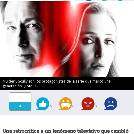
Mulder y Scully son los protagonistas de la serie que marcó una
generación. (Foto: X)
5
5
0
0
0
Una retrocrítica a un fenómeno televisivo que cambió