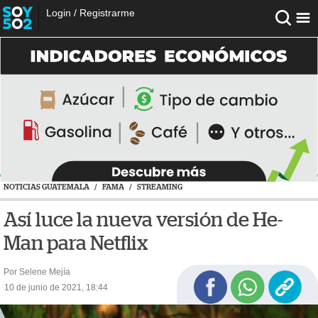
Login
/
Registrarme
NOTICIAS GUATEMALA
/
FAMA
/
STREAMING
Así luce la nueva versión de He-
Man para Netflix
Por Selene Mejía
10 de junio de 2021, 18:44