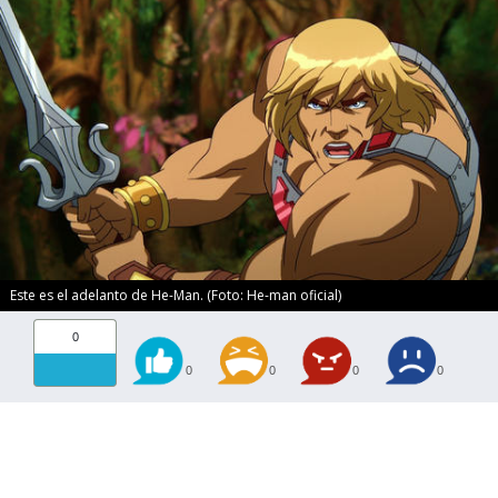
Este es el adelanto de He-Man. (Foto: He-man oficial)
0
0
0
0
0