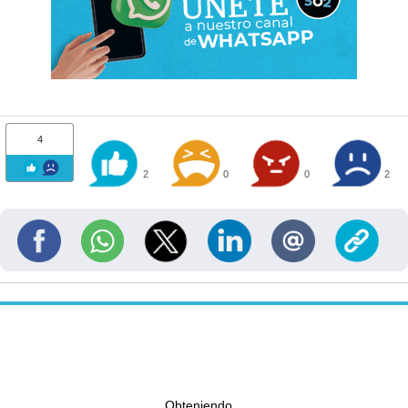
4
2
0
0
2
Obteniendo...