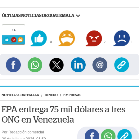
ÚLTIMAS NOTICIAS DE GUATEMALA
14
10
1
2
1
NOTICIAS GUATEMALA
/
DINERO
/
EMPRESAS
EPA entrega 75 mil dólares a tres
ONG en Venezuela
Por Redacción comercial
30 de julio de 2026, 01:50