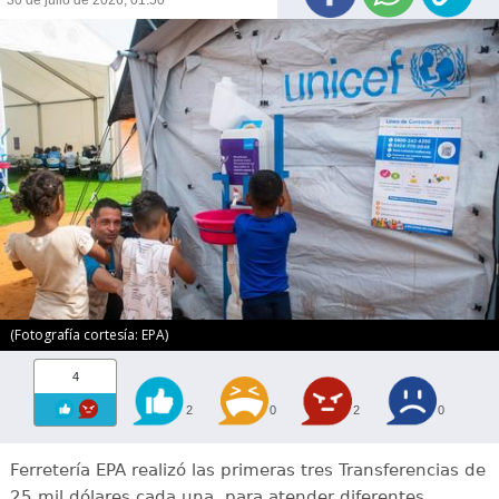
(Fotografía cortesía: EPA)
4
2
0
2
0
Ferretería EPA realizó las primeras tres Transferencias de
25 mil dólares cada una, para atender diferentes