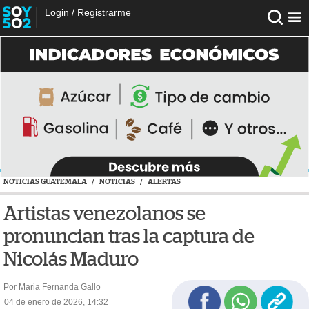
Login
/
Registrarme
NOTICIAS GUATEMALA
/
NOTICIAS
/
ALERTAS
Artistas venezolanos se
pronuncian tras la captura de
Nicolás Maduro
Por Maria Fernanda Gallo
04 de enero de 2026, 14:32