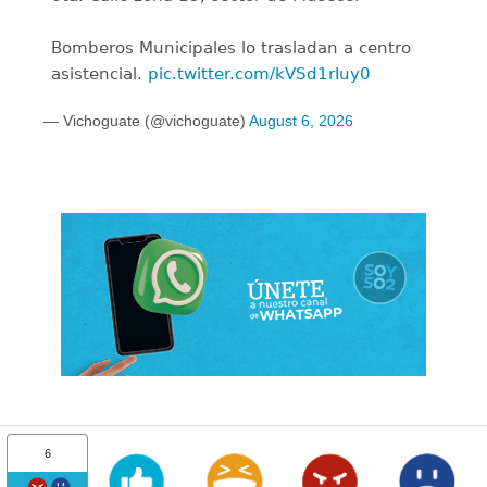
Bomberos Municipales lo trasladan a centro
asistencial.
pic.twitter.com/kVSd1rIuy0
— Vichoguate (@vichoguate)
August 6, 2026
6