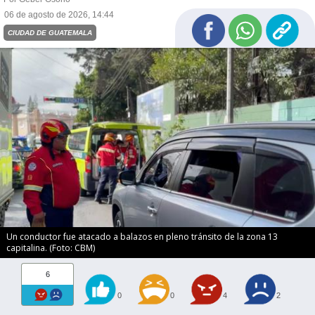
06 de agosto de 2026, 14:44
CIUDAD DE GUATEMALA
Un conductor fue atacado a balazos en pleno tránsito de la zona 13
capitalina. (Foto: CBM)
6
0
0
4
2