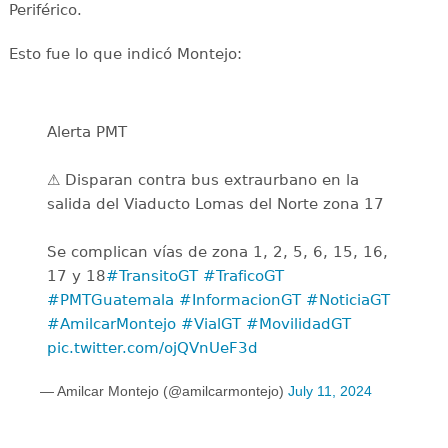
Periférico.
Esto fue lo que indicó Montejo:
Alerta PMT
⚠️ Disparan contra bus extraurbano en la
salida del Viaducto Lomas del Norte zona 17
Se complican vías de zona 1, 2, 5, 6, 15, 16,
17 y 18
#TransitoGT
#TraficoGT
#PMTGuatemala
#InformacionGT
#NoticiaGT
#AmilcarMontejo
#VialGT
#MovilidadGT
pic.twitter.com/ojQVnUeF3d
— Amilcar Montejo (@amilcarmontejo)
July 11, 2024