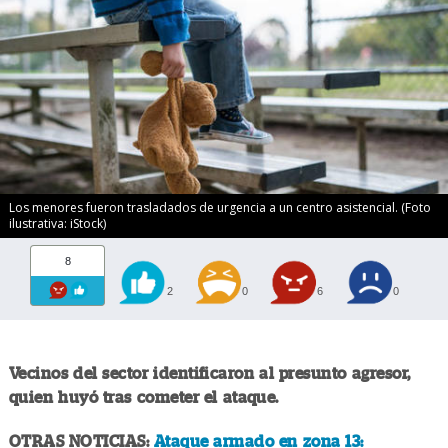
Los menores fueron trasladados de urgencia a un centro asistencial. (Foto
ilustrativa: iStock)
8
2
0
6
0
Vecinos del sector identificaron al presunto agresor,
quien huyó tras cometer el ataque.
OTRAS NOTICIAS:
Ataque armado en zona 13: