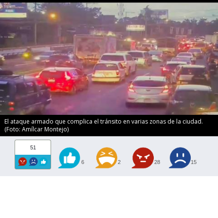
El ataque armado que complica el tránsito en varias zonas de la ciudad.
(Foto: Amílcar Montejo)
51
6
2
28
15