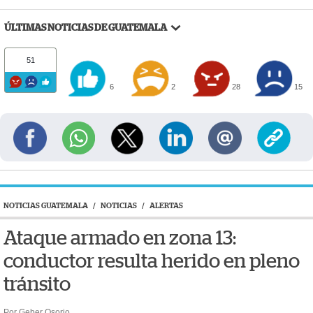
ÚLTIMAS NOTICIAS DE GUATEMALA
51
6
2
28
15
NOTICIAS GUATEMALA
/
NOTICIAS
/
ALERTAS
Ataque armado en zona 13:
conductor resulta herido en pleno
tránsito
Por Geber Osorio