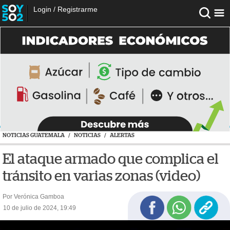
Login
/
Registrarme
NOTICIAS GUATEMALA
/
NOTICIAS
/
ALERTAS
El ataque armado que complica el
tránsito en varias zonas (video)
Por Verónica Gamboa
10 de julio de 2024, 19:49