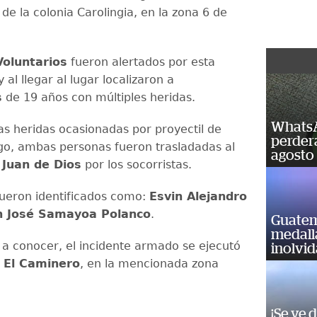
 de la colonia Carolingia, en la zona 6 de
oluntarios
fueron alertados por esta
al llegar al lugar localizaron a
s
de 19 años con múltiples heridas.
WhatsA
as heridas ocasionadas por proyectil de
perderá
o, ambas personas fueron trasladadas al
agosto
 Juan de Dios
por los socorristas.
fueron identificados como:
Esvin Alejandro
n José Samayoa Polanco
.
Guatem
medall
 a conocer, el incidente armado se ejecutó
inolvi
r
El Caminero
, en la mencionada zona
¡Se ve 