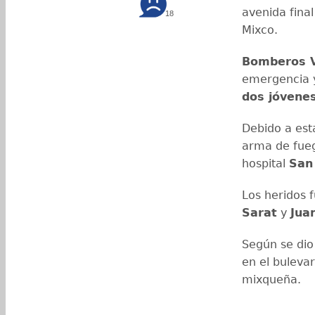
avenida final
18
Mixco.
Bomberos V
emergencia y 
dos jóvene
Debido a est
arma de fueg
hospital
San
Los heridos 
Sarat
y
Jua
Según se dio
en el buleva
mixqueña.