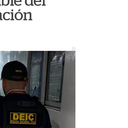
ble del
ación