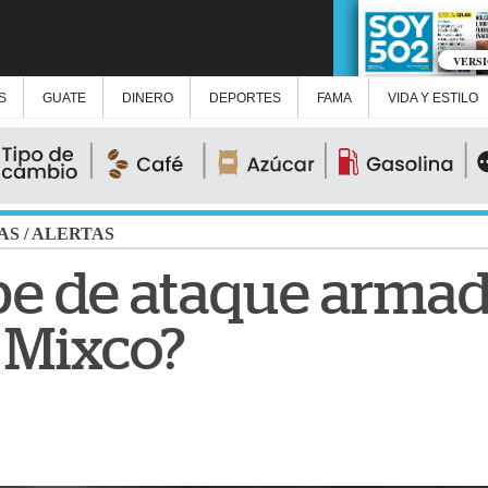
VERS
S
GUATE
DINERO
DEPORTES
FAMA
VIDA Y ESTILO
AS
/
ALERTAS
be de ataque armad
 Mixco?