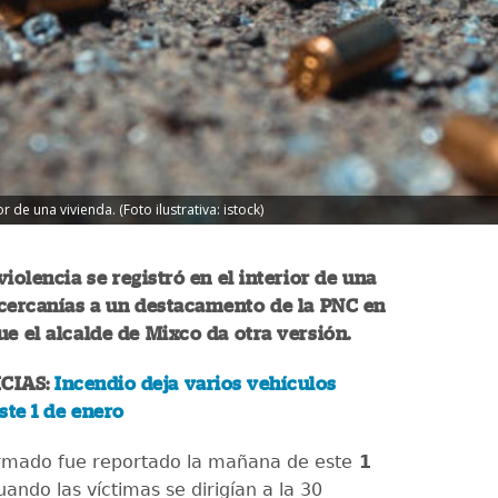
r de una vivienda. (Foto ilustrativa: istock)
violencia se registró en el interior de una
 cercanías a un destacamento de la PNC en
e el alcalde de Mixco da otra versión.
CIAS:
Incendio deja varios vehículos
ste 1 de enero
rmado fue reportado la mañana de este
1
ando las víctimas se dirigían a la 30