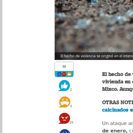
El hecho de violencia se originó en el interio
39
El hecho de 
vivienda en
Mixco. Aunqu
2
OTRAS NOTI
4
calcinados e
15
Un ataque a
de enero,
cu