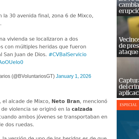
cambia 
erupci
la 30 avenida final, zona 6 de Mixco,
.
una vivienda se localizaron a dos
Vecino
de pre
s con múltiples heridas que fueron
ataque
al San Juan de Dios.
#CVBalServicio
JAoOUelo0
arios (@BVoluntariosGT)
January 1, 2026
Captur
del cr
aplicac
 el alcade de Mixco,
Neto Bran
, mencionó
ESPECIAL
de violencia se originó en la
calzada
 cuando ambos jóvenes se transportaban en
de dos ruedas.
 la versión de uno de los heridos es de que