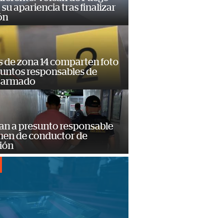
su apariencia tras finalizar
ón
s de zona 14 comparten foto
suntos responsables de
 armado
an a presunto responsable
imen de conductor de
ión