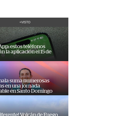
+VISTO
pp: estos teléfonos
n la aplicación el 15 de
ala suma numerosas
as en una jornada
dable en Santo Domingo
diferente! Volcán de Fuego