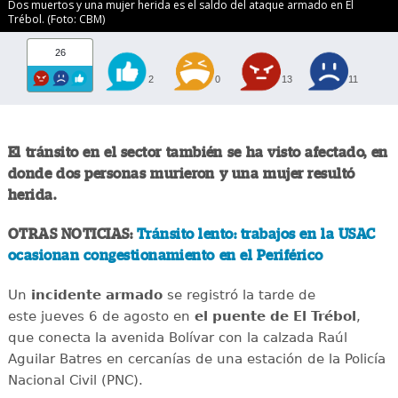
Dos muertos y una mujer herida es el saldo del ataque armado en El
Trébol. (Foto: CBM)
26
2
0
13
11
El tránsito en el sector también se ha visto afectado, en
donde dos personas murieron y una mujer resultó
herida.
OTRAS NOTICIAS:
Tránsito lento: trabajos en la USAC
ocasionan congestionamiento en el Periférico
Un
incidente
armado
se registró la tarde de
este jueves 6 de agosto en
el puente de El Trébol
,
que conecta la avenida Bolívar con la calzada Raúl
Aguilar Batres en cercanías de una estación de la Policía
Nacional Civil (PNC).