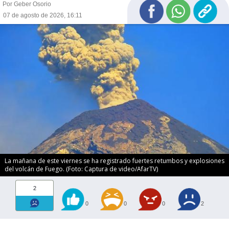
Por Geber Osorio
07 de agosto de 2026, 16:11
La mañana de este viernes se ha registrado fuertes retumbos y explosiones
del volcán de Fuego. (Foto: Captura de video/AfarTV)
2
0
0
0
2