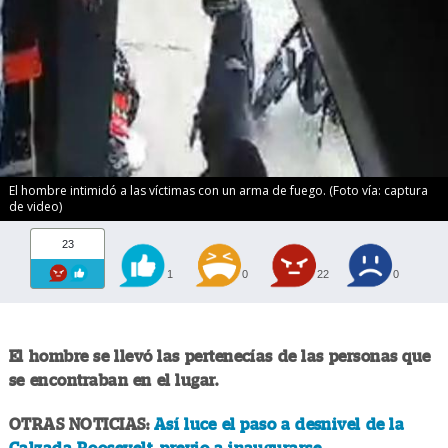
El hombre intimidó a las víctimas con un arma de fuego. (Foto vía: captura
de video)
23
1
0
22
0
El hombre se llevó las pertenecías de las personas que
se encontraban en el lugar.
OTRAS NOTICIAS:
Así luce el paso a desnivel de la