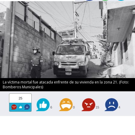
La víctima mortal fue atacada enfrente de su vivienda en la zona 21. (Foto:
Bomberos Municipales)
25
6
0
15
4