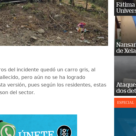
Fátima 
Univer
Nansan
de Xel
os del incidente quedó un carro gris, al
fallecido, pero aún no se ha logrado
Ataque 
ta versión, pues según los residentes, estas
dos de
son del sector.
ESPECIAL