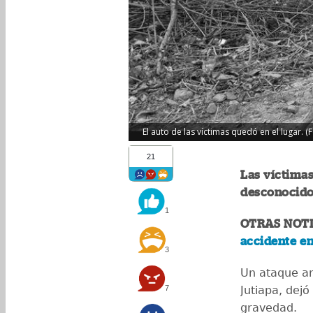
El auto de las víctimas quedó en el lugar. 
21
Las víctima
desconocido
1
OTRAS NOTI
accidente en
3
Un ataque ar
7
Jutiapa, dejó
gravedad.