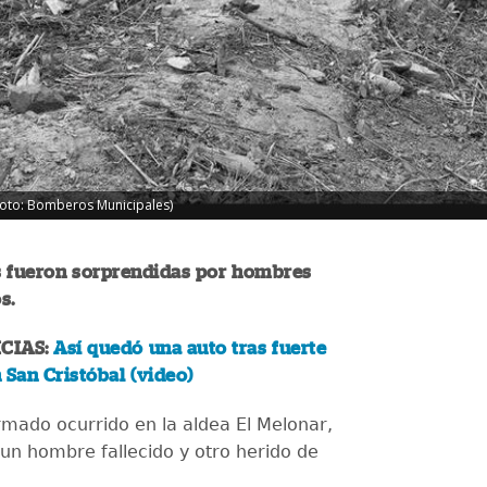
(Foto: Bomberos Municipales)
s fueron sorprendidas por hombres
s.
CIAS:
Así quedó una auto tras fuerte
 San Cristóbal (video)
mado ocurrido en la aldea El Melonar,
 un hombre fallecido y otro herido de