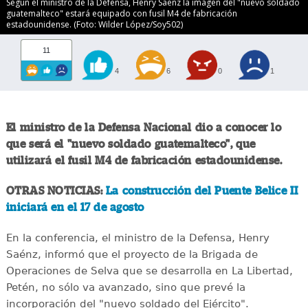
Según el ministro de la Defensa, Henry Saénz la imagen del "nuevo soldado
guatemalteco" estará equipado con fusil M4 de fabricación
estadounidense. (Foto: Wilder López/Soy502)
11
4
6
0
1
El ministro de la Defensa Nacional dio a conocer lo
que será el "nuevo soldado guatemalteco", que
utilizará el fusil M4 de fabricación estadounidense.
OTRAS NOTICIAS:
La construcción del Puente Belice II
iniciará en el 17 de agosto
En la conferencia, el ministro de la Defensa, Henry
Saénz, informó que el proyecto de la Brigada de
Operaciones de Selva que se desarrolla en La Libertad,
Petén, no sólo va avanzado, sino que prevé la
incorporación del "nuevo soldado del Ejército".