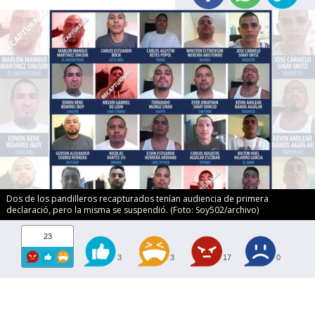
Dos de los pandilleros recapturados tenían audiencia de primera
declaració, pero la misma se suspendió. (Foto: Soy502/archivo)
23
3
3
17
0