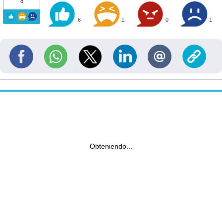
8
6
1
0
1
Obteniendo...