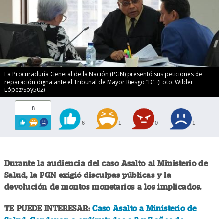
La Procuraduría General de la Nación (PGN) presentó sus peticiones de
reparación digna ante el Tribunal de Mayor Riesgo “D”. (Foto: Wilder
López/Soy502)
8
6
1
0
1
Durante la audiencia del caso Asalto al Ministerio de
Salud, la PGN exigió disculpas públicas y la
devolución de montos monetarios a los implicados.
TE PUEDE INTERESAR:
Caso Asalto a Ministerio de