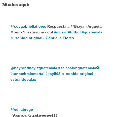
Míralos aquí:
@soygabriellaflores
Respuesta a @Brayan Argueta
Monro Si estuvo re cool
#music
#fútbol
#guatemala
♬ sonido original - Gabriella Flores
@bayrontiney
#guatemala
#seleccionguatemala⚽️
#tunombreinmortal
#soy502
♬ sonido original -
estuardopalax
@ed_abrego
Vamos Guateeeee!!!