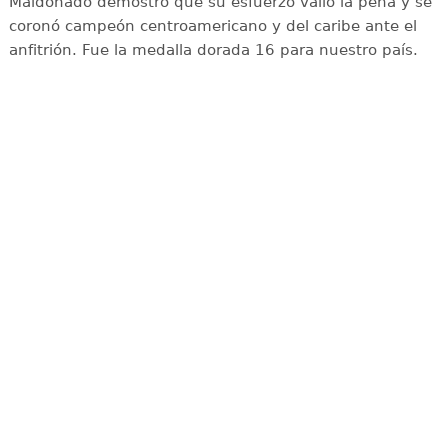
Maldonado demostró que su esfuerzo valió la pena y se
coronó campeón centroamericano y del caribe ante el
anfitrión. Fue la medalla dorada 16 para nuestro país.