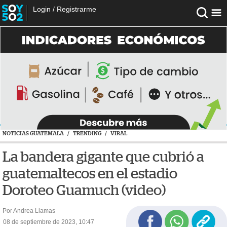
Login
/
Registrarme
NOTICIAS GUATEMALA
/
TRENDING
/
VIRAL
La bandera gigante que cubrió a
guatemaltecos en el estadio
Doroteo Guamuch (video)
Por Andrea Llamas
08 de septiembre de 2023, 10:47