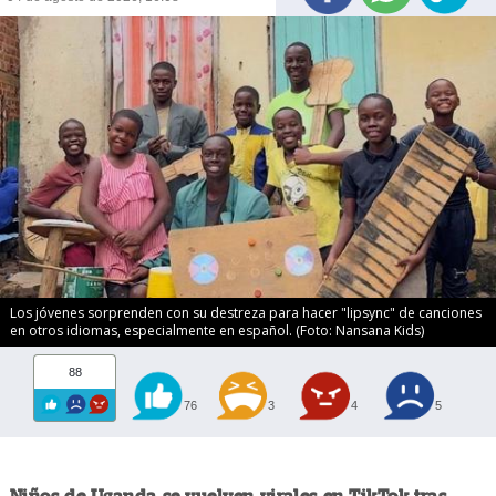
Los jóvenes sorprenden con su destreza para hacer "lipsync" de canciones
en otros idiomas, especialmente en español. (Foto: Nansana Kids)
88
76
3
4
5