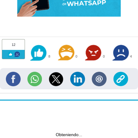
12
8
0
0
4
Obteniendo...