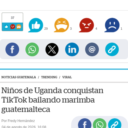
37
29
3
4
1
NOTICIAS GUATEMALA
/
TRENDING
/
VIRAL
Niños de Uganda conquistan
TikTok bailando marimba
guatemalteca
Por Fredy Hernández
04 de agosto de 2026, 16:08