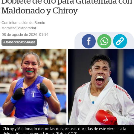
Doblete de oro para Guatemala con
Maldonado y Chiroy
Con información de Bernie
Morales/Colaborador
08 de agosto de 2026, 01:16
#JUEGOSCAYCARIBE
Chiroy y Maldonado dieron las dos preseas doradas de este viernes a la
delegación, en boxeo y karate. (Fotos: COG)