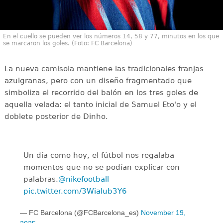
En el cuello se pueden ver los números 14, 58 y 77, minutos en los que
se marcaron los goles. (Foto: FC Barcelona)
La nueva camisola mantiene las tradicionales franjas
azulgranas, pero con un diseño fragmentado que
simboliza el recorrido del balón en los tres goles de
aquella velada: el tanto inicial de Samuel Eto'o y el
doblete posterior de Dinho.
Un día como hoy, el fútbol nos regalaba
momentos que no se podían explicar con
palabras.
@nikefootball
pic.twitter.com/3WiaIub3Y6
— FC Barcelona (@FCBarcelona_es)
November 19,