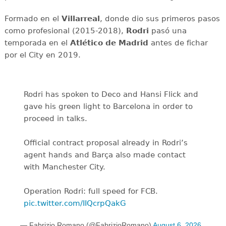
Formado en el
Villarreal
, donde dio sus primeros pasos
como profesional (2015-2018),
Rodri
pasó una
temporada en el
Atlético de Madrid
antes de fichar
por el City en 2019.
Rodri has spoken to Deco and Hansi Flick and
gave his green light to Barcelona in order to
proceed in talks.
Official contract proposal already in Rodri’s
agent hands and Barça also made contact
with Manchester City.
Operation Rodri: full speed for FCB.
pic.twitter.com/IIQcrpQakG
— Fabrizio Romano (@FabrizioRomano)
August 6, 2026