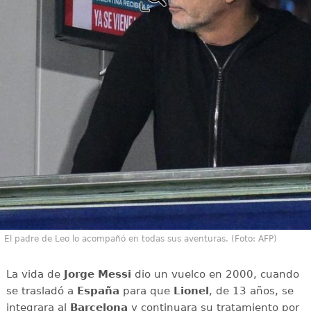
El padre de Leo lo acompañó en todas sus aventuras. (Foto: AFP)
La vida de
Jorge Messi
dio un vuelco en 2000, cuando
se trasladó a
España
para que
Lionel
, de 13 años, se
integrara al
Barcelona
y continuara su tratamiento por