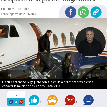
Por Fredy Hernández
09 de agosto de 2026, 04:09
El astro argentino llegó junto con su familia a Argentina tras darse a
conocer la muerte de su padre. (Foto: AFP)
5
1
0
1
3