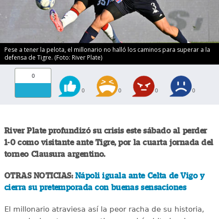
Pese a tener la pelota, el millonario no halló los caminos para superar a la
defensa de Tigre. (Foto: River Plate)
0
0
0
0
0
River Plate profundizó su crisis este sábado al perder
1-0 como visitante ante Tigre, por la cuarta jornada del
torneo Clausura argentino.
OTRAS NOTICIAS:
Nápoli iguala ante Celta de Vigo y
cierra su pretemporada con buenas sensaciones
El millonario atraviesa así la peor racha de su historia,