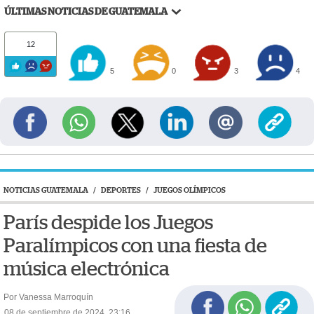
ÚLTIMAS NOTICIAS DE GUATEMALA
12
5
0
3
4
NOTICIAS GUATEMALA
/
DEPORTES
/
JUEGOS OLÍMPICOS
París despide los Juegos
Paralímpicos con una fiesta de
música electrónica
Por Vanessa Marroquín
08 de septiembre de 2024, 23:16