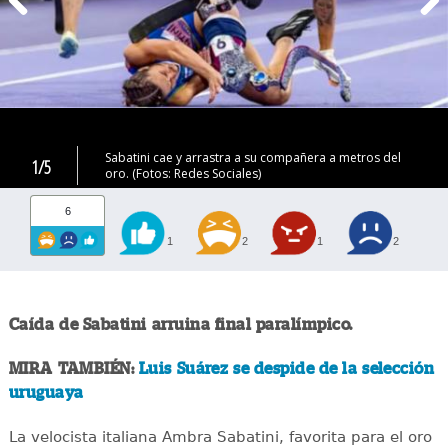
Sabatini cae y arrastra a su compañera a metros del
1/5
oro. (Fotos: Redes Sociales)
6
1
2
1
2
Caída de Sabatini arruina final paralímpico.
MIRA TAMBIÉN:
Luis Suárez se despide de la selección
uruguaya
La velocista italiana Ambra Sabatini, favorita para el oro