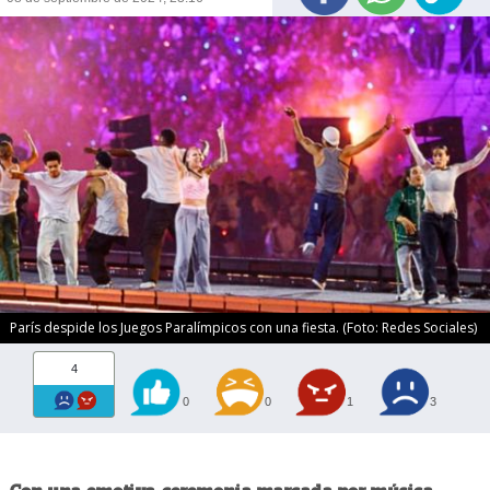
París despide los Juegos Paralímpicos con una fiesta. (Foto: Redes Sociales)
4
0
0
1
3