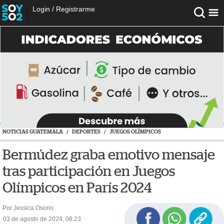
Login
/
Registrarme
NOTICIAS GUATEMALA
/
DEPORTES
/
JUEGOS OLÍMPICOS
Bermúdez graba emotivo mensaje
tras participación en Juegos
Olímpicos en París 2024
Por Jessica Osorio
03 de agosto de 2024, 08:23