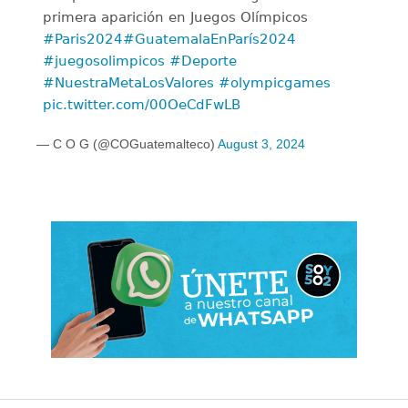
primera aparición en Juegos Olímpicos
#Paris2024
#GuatemalaEnParís2024
#juegosolimpicos
#Deporte
#NuestraMetaLosValores
#olympicgames
pic.twitter.com/00OeCdFwLB
— C O G (@COGuatemalteco)
August 3, 2024