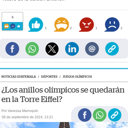
6
1
2
1
2
NOTICIAS GUATEMALA
/
DEPORTES
/
JUEGOS OLÍMPICOS
¿Los anillos olímpicos se quedarán
en la Torre Eiffel?
Por Vanessa Marroquín
06 de septiembre de 2024, 13:21