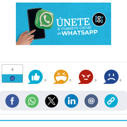
6
0
0
0
6