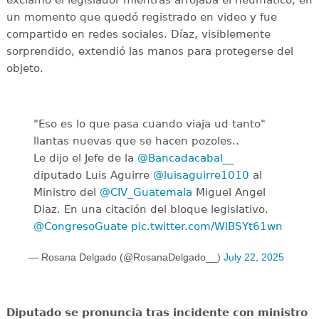
exclamó el legislador mientras arrojaba el neumático, en
un momento que quedó registrado en video y fue
compartido en redes sociales. Díaz, visiblemente
sorprendido, extendió las manos para protegerse del
objeto.
"Eso es lo que pasa cuando viaja ud tanto"
llantas nuevas que se hacen pozoles..
Le dijo el Jefe de la
@Bancadacabal__
diputado Luis Aguirre
@luisaguirre1010
al
Ministro del
@CIV_Guatemala
Miguel Angel
Diaz. En una citación del bloque legislativo.
@CongresoGuate
pic.twitter.com/WlBSYt61wn
— Rosana Delgado (@RosanaDelgado__)
July 22, 2025
Diputado se pronuncia tras incidente con ministro