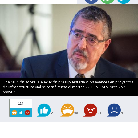
Una reunión sobre la ejecución presupuestaria y los avances en proyectos
de infraestructura vial se tornó tensa el martes 22 julio. Foto: Archivo /
Soy502
114
21
68
21
4