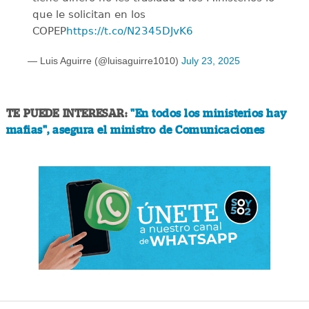
que le solicitan en los
COPEP
https://t.co/N2345DJvK6
— Luis Aguirre (@luisaguirre1010)
July 23, 2025
TE PUEDE INTERESAR:
"En todos los ministerios hay
mafias", asegura el ministro de Comunicaciones