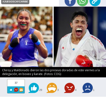
#JUEGOSCAYCARIBE
Chiroy y Maldonado dieron las dos preseas doradas de este viernes a la
delegación, en boxeo y karate. (Fotos: COG)
37
29
3
4
1