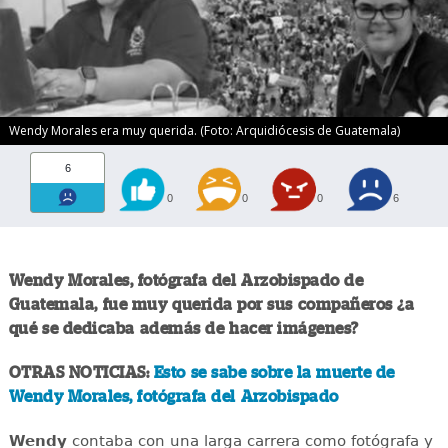
Wendy Morales era muy querida. (Foto: Arquidiócesis de Guatemala)
6
0
0
0
6
Wendy Morales, fotógrafa del Arzobispado de
Guatemala, fue muy querida por sus compañeros ¿a
qué se dedicaba además de hacer imágenes?
OTRAS NOTICIAS:
Esto se sabe sobre la muerte de
Wendy Morales, fotógrafa del Arzobispado
Wendy
contaba con una larga carrera como fotógrafa y