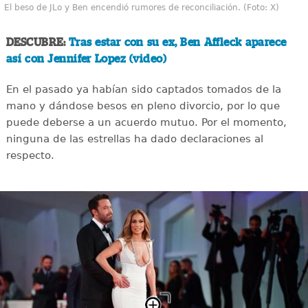
El beso de JLo y Ben encendió rumores de reconciliación. (Foto: X)
DESCUBRE:
Tras estar con su ex, Ben Affleck aparece
así con Jennifer Lopez (video)
En el pasado ya habían sido captados tomados de la
mano y dándose besos en pleno divorcio, por lo que
puede deberse a un acuerdo mutuo. Por el momento,
ninguna de las estrellas ha dado declaraciones al
respecto.