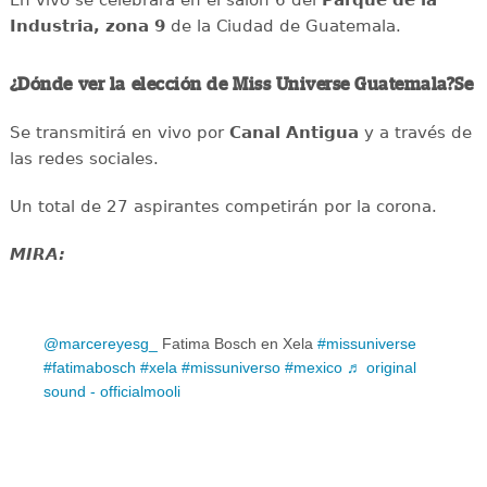
En vivo se celebrará en el salón 6 del
Parque de la
Industria, zona 9
de la Ciudad de Guatemala.
¿Dónde ver la elección de Miss Universe Guatemala?Se
Se transmitirá en vivo por
Canal Antigua
y a través de
las redes sociales.
Un total de 27 aspirantes competirán por la corona.
MIRA:
@marcereyesg_
Fatima Bosch en Xela
#missuniverse
#fatimabosch
#xela
#missuniverso
#mexico
♬ original
sound - officialmooli