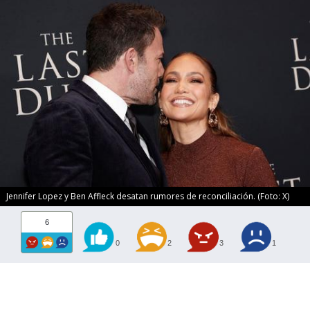
Jennifer Lopez y Ben Affleck desatan rumores de reconciliación. (Foto: X)
6
0
2
3
1