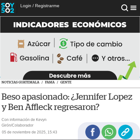
Login
/
Registrarme
NOTICIAS GUATEMALA
/
FAMA
/
GENTE
Beso apasionado: ¿Jennifer Lopez
y Ben Affleck regresaron?
Con información de Kevyn
Girón/Colaborador
05 de noviembre de 2025, 15:43