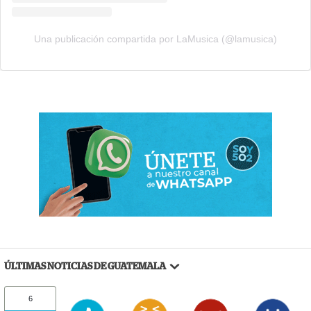
Una publicación compartida por LaMusica (@lamusica)
ÚLTIMAS NOTICIAS DE GUATEMALA
6