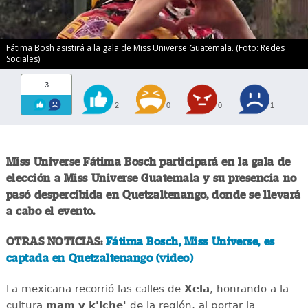
Fátima Bosh asistirá a la gala de Miss Universe Guatemala. (Foto: Redes
Sociales)
3
2
0
0
1
Miss Universe Fátima Bosch participará en la gala de
elección a Miss Universe Guatemala y su presencia no
pasó despercibida en Quetzaltenango, donde se llevará
a cabo el evento.
OTRAS NOTICIAS:
Fátima Bosch, Miss Universe, es
captada en Quetzaltenango (video)
La mexicana recorrió las calles de
Xela
, honrando a la
cultura
mam y k'iche'
de la región, al portar la