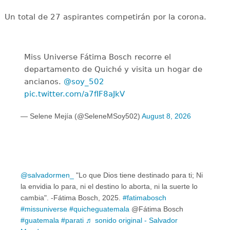
Un total de 27 aspirantes competirán por la corona.
Miss Universe Fátima Bosch recorre el
departamento de Quiché y visita un hogar de
ancianos.
@soy_502
pic.twitter.com/a7fIF8aJkV
— Selene Mejía (@SeleneMSoy502)
August 8, 2026
@salvadormen_
"Lo que Dios tiene destinado para ti; Ni
la envidia lo para, ni el destino lo aborta, ni la suerte lo
cambia". -Fátima Bosch, 2025.
#fatimabosch
#missuniverse
#quicheguatemala
@Fátima Bosch
#guatemala
#parati
♬ sonido original - Salvador