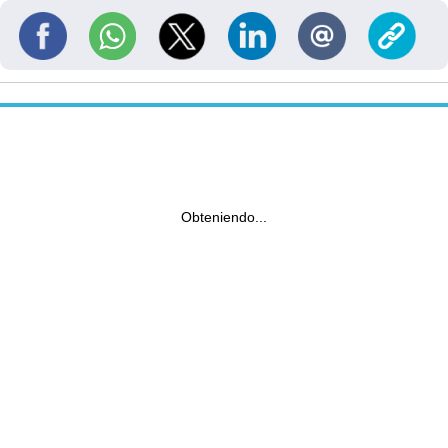
Obteniendo...