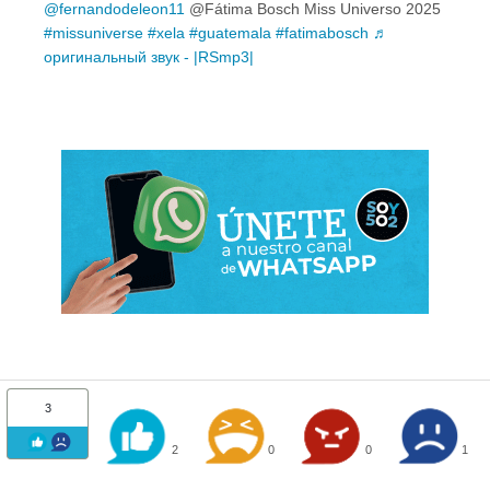
@fernandodeleon11
@Fátima Bosch Miss Universo 2025
#missuniverse
#xela
#guatemala
#fatimabosch
♬
оригинальный звук - |RSmp3|
3
2
0
0
1