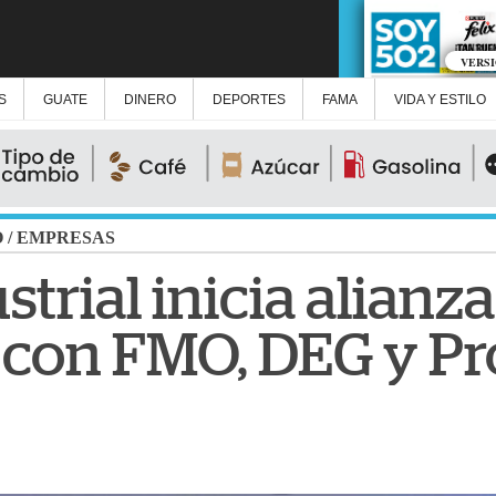
VERS
S
GUATE
DINERO
DEPORTES
FAMA
VIDA Y ESTILO
O
/
EMPRESAS
trial inicia alianza
a con FMO, DEG y P