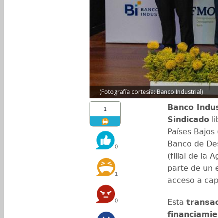
(Fotografía cortesía: Banco Industrial)
Banco Indus
1
Sindicado
li
Países Bajos 
Banco de Des
0
(filial de la
parte de un 
1
acceso a cap
0
Esta
transa
financiamie