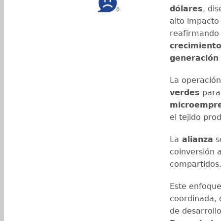
dólares
, di
0
alto impacto 
reafirmando 
crecimient
generación
La operación
verdes
par
microempr
el tejido pro
La
alianza
s
coinversión a
compartidos
Este enfoque
coordinada, 
de desarroll