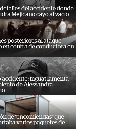
detalles del accidente donde
dra Mejicano cayó al vacío
s posteriores al ataque
 en contra de conductora en
 accidente: Inguat lamenta
miento de Alessandra
no
ión de "encomiendas" que
ortaba varios paquetes de