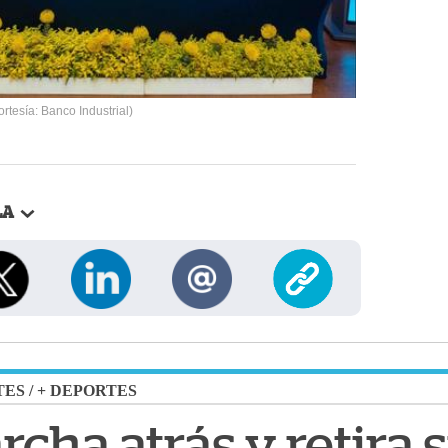
rtesía: Banco Industrial)
LA
TES
/
+ DEPORTES
cha atrás y retira 