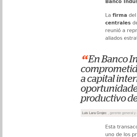
Banco Indus
La
firma
del
centrales
d
reunió a rep
aliados estra
“
En Banco In
comprometido
a capital inte
oportunidades
productivo de
Luis Lara Grojec
, gerente general y 
Esta transac
uno de los p