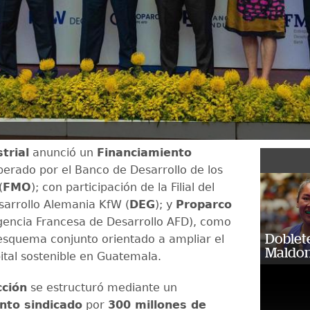
trial
anunció un
Financiamiento
berado por el Banco de Desarrollo de los
(
FMO
); con participación de la Filial del
arrollo Alemania KfW (
DEG
); y
Proparco
 Agencia Francesa de Desarrollo AFD), como
Doblet
esquema conjunto orientado a ampliar el
Maldon
ital sostenible en Guatemala.
cción
se estructuró mediante un
nto sindicado
por
300 millones de