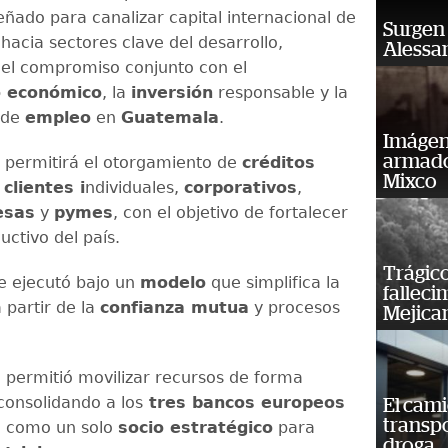
señado para canalizar capital internacional de
Surgen 
hacia sectores clave del desarrollo,
Alessan
el compromiso conjunto con el
o económico
, la
inversión
responsable y la
de
empleo
en
Guatemala
.
Imágene
armado
 permitirá el otorgamiento de
créditos
Mixco
a
clientes i
ndividuales,
corporativos
,
esas
y
pymes
, con el objetivo de fortalecer
ductivo del país.
Trágico
e ejecutó bajo un
modelo
que simplifica la
falleci
 partir de la
confianza mutua
y procesos
Mejica
.
 permitió movilizar recursos de forma
consolidando a los
tres bancos europeos
El cam
transp
o como un solo
socio estratégico
para
droga