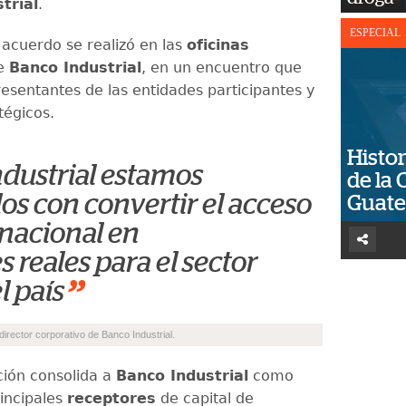
trial
.
ESPECIAL
 acuerdo se realizó en las
oficinas
e
Banco Industrial
, en un encuentro que
resentantes de las entidades participantes y
tégicos.
Histor
dustrial estamos
de la 
s con convertir el acceso
Guat
rnacional en
 reales para el sector
”
l país
director corporativo de Banco Industrial.
ción consolida a
Banco Industrial
como
rincipales
receptores
de capital de