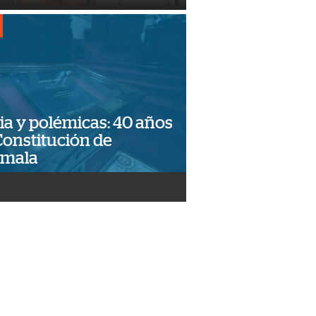
ia y polémicas: 40 años
Constitución de
emala