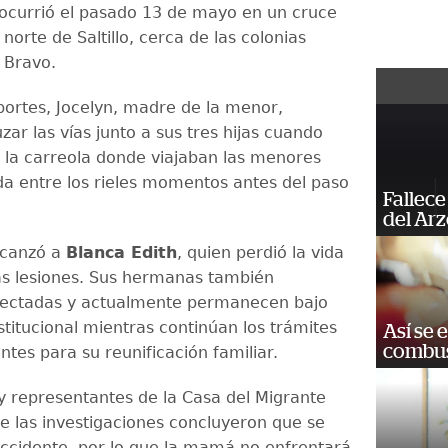
 ocurrió el pasado 13 de mayo en un cruce
l norte de Saltillo, cerca de las colonias
 Bravo.
portes, Jocelyn, madre de la menor,
zar las vías junto a sus tres hijas cuando
e la carreola donde viajaban las menores
a entre los rieles momentos antes del paso
Fallece
del Ar
lcanzó a
Blanca Edith
, quien perdió la vida
as lesiones. Sus hermanas también
fectadas y actualmente permanecen bajo
stitucional mientras continúan los trámites
Así se 
combus
tes para su reunificación familiar.
y representantes de la Casa del Migrante
e las investigaciones concluyeron que se
accidente, por lo que la mamá no enfrentará