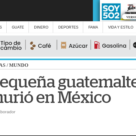
VERS
S
GUATE
DINERO
DEPORTES
FAMA
VIDA Y ESTILO
AS
/
MUNDO
 pequeña guatemalte
urió en México
aborador