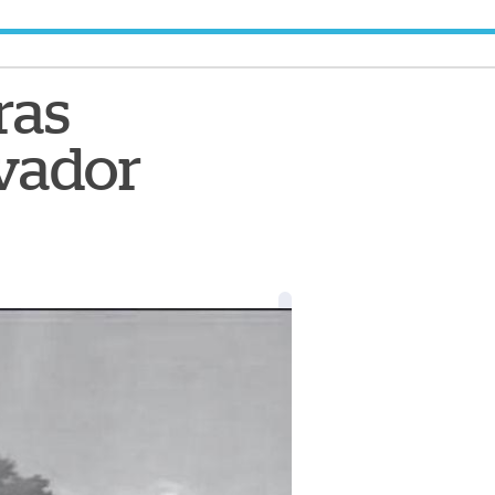
ras
lvador