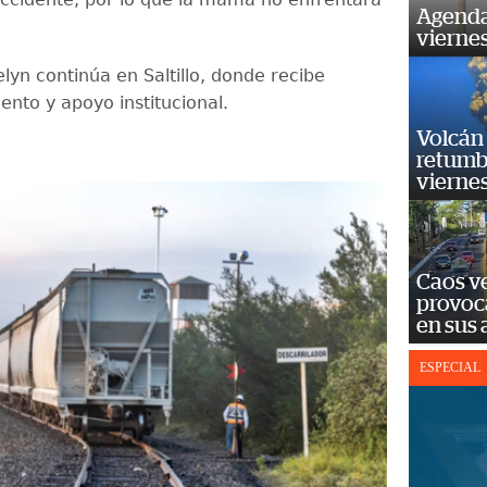
Agenda
vierne
lyn continúa en Saltillo, donde recibe
to y apoyo institucional.
Volcán 
retumb
viernes
Caos ve
provoc
en sus
ESPECIAL