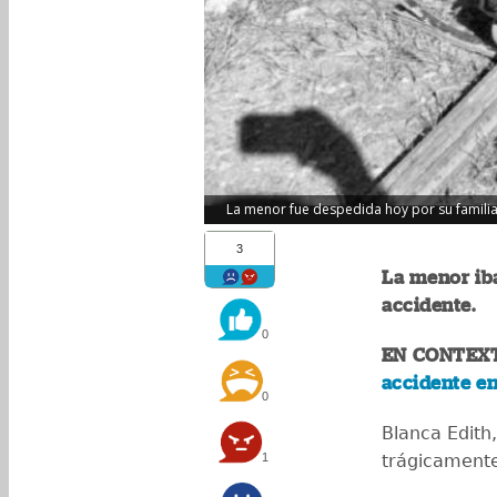
La menor fue despedida hoy por su familia. 
3
La menor iba
accidente.
0
EN CONTEX
accidente e
0
Blanca Edith
1
trágicament