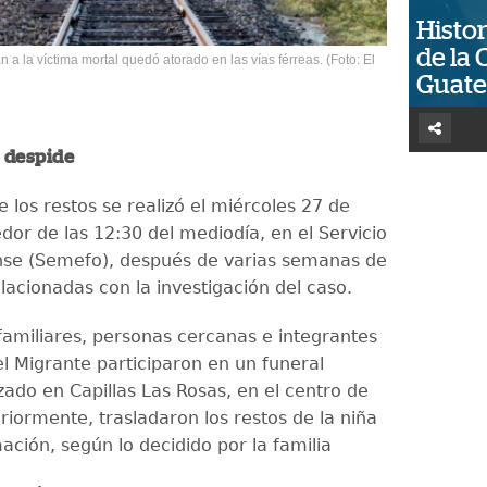
Histor
de la 
n a la víctima mortal quedó atorado en las vías férreas. (Foto: El
Guat
a despide
 los restos se realizó el miércoles 27 de
dor de las 12:30 del mediodía, en el Servicio
nse (Semefo), después de varias semanas de
elacionadas con la investigación del caso.
 familiares, personas cercanas e integrantes
el Migrante participaron en un funeral
zado en Capillas Las Rosas, en el centro de
teriormente, trasladaron los restos de la niña
ación, según lo decidido por la familia