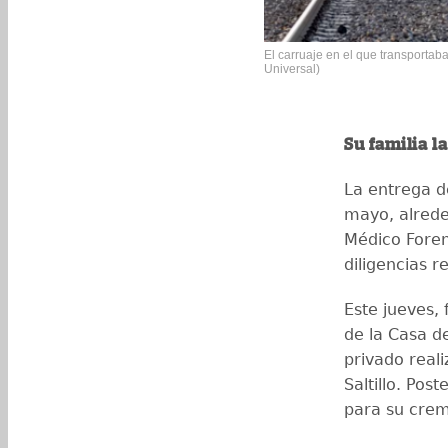
El carruaje en el que transportaba
Universal)
Su familia l
La entrega de
mayo, alrede
Médico Fore
diligencias r
Este jueves,
de la Casa d
privado reali
Saltillo. Pos
para su crem