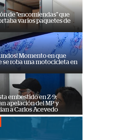
ión de "encomiendas" que
ortaba varios paquetes de
gundos! Momento en que
 se roba una motocicleta en
ta embestido en Z-9:
an apelación del MP y
ian a Carlos Acevedo