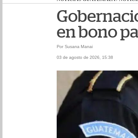
Gobernació
en bono pa
Por Susana Manai
03 de agosto de 2026, 15:38