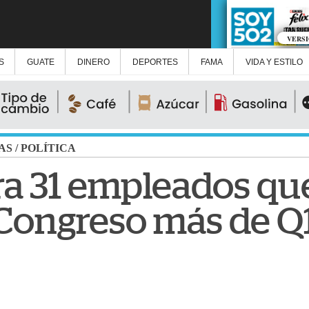
VERS
S
GUATE
DINERO
DEPORTES
FAMA
VIDA Y ESTILO
AS
/
POLÍTICA
ra 31 empleados que
 Congreso más de Q