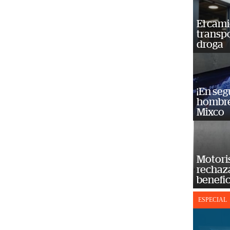
El cam
transp
droga
¡En se
hombre
Mixco
Motoris
rechaz
benefic
ESPECIAL