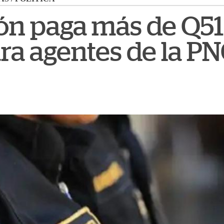
n paga más de Q51
ra agentes de la P