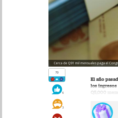
Cerca de Q91 mil mensuales paga el Congre
70
El año pasad
los ingreso
Q5,000 mensu
6
3