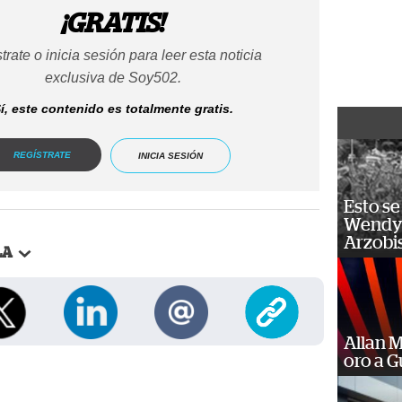
¡GRATIS!
trate o inicia sesión para leer esta noticia
exclusiva de Soy502.
í, este contenido es totalmente gratis.
REGÍSTRATE
INICIA SESIÓN
Esto se
Wendy 
Arzobi
LA
Allan 
oro a 