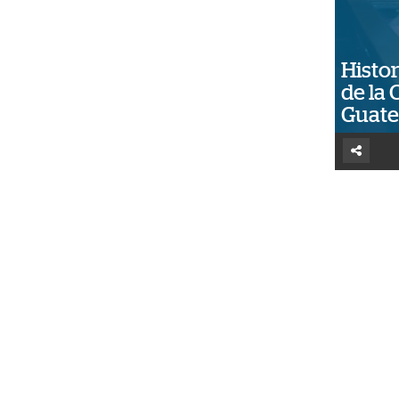
Histor
de la 
Guat