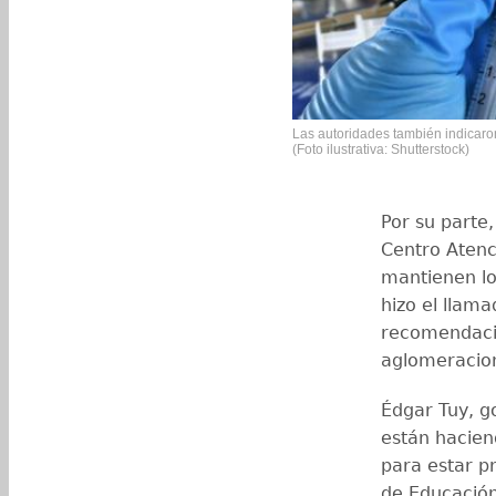
Las autoridades también indicaro
(Foto ilustrativa: Shutterstock)
Por su parte
Centro Atenc
mantienen los
hizo el llama
recomendacio
aglomeracio
Édgar Tuy, g
están hacien
para estar p
de Educación