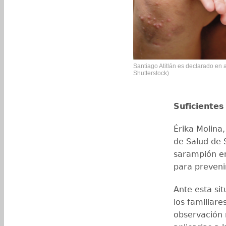
Santiago Atitlán es declarado en al
Shutterstock)
Suficientes
Érika Molina,
de Salud de 
sarampión en 
para preveni
Ante esta sit
los familiare
observación 