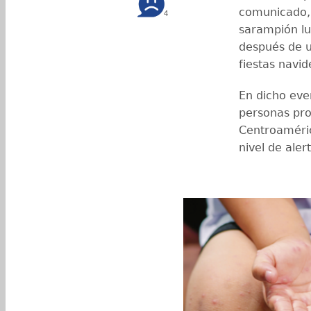
comunicado, 
4
sarampión lu
después de un
fiestas navid
En dicho eve
personas pro
Centroaméric
nivel de alert