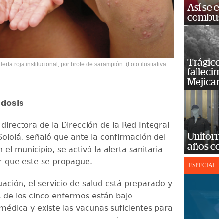
Así se 
combus
Trágico
erta roja institucional, por brote de sarampión. (Foto ilustrativa:
falleci
Mejica
 dosis
 directora de la Dirección de la Red Integral
Unifor
Sololá, señaló que ante la confirmación del
años c
el municipio, se activó la alerta sanitaria
r que este se propague.
ESPECIAL
uación, el servicio de salud está preparado y
s de los cinco enfermos están bajo
médica y existe las vacunas suficientes para