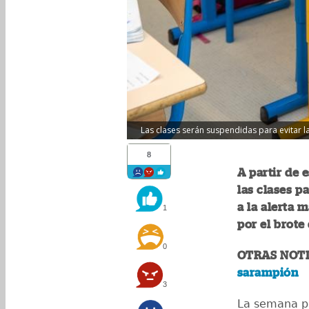
Las clases serán suspendidas para evitar la
8
A partir de 
las clases p
a la alerta 
1
por el brote
0
OTRAS NOTI
sarampión
3
La semana pa