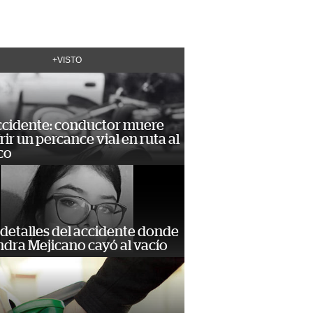
+VISTO
accidente: conductor muere
frir un percance vial en ruta al
co
detalles del accidente donde
dra Mejicano cayó al vacío