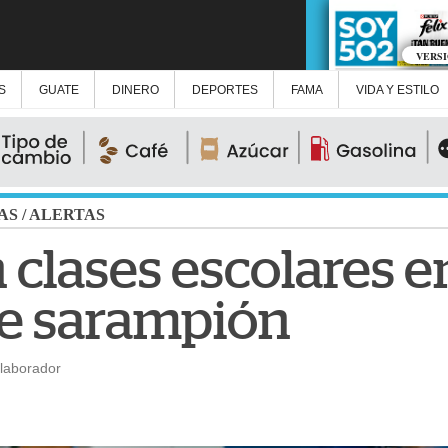
VERS
S
GUATE
DINERO
DEPORTES
FAMA
VIDA Y ESTILO
AS
/
ALERTAS
clases escolares e
de sarampión
laborador