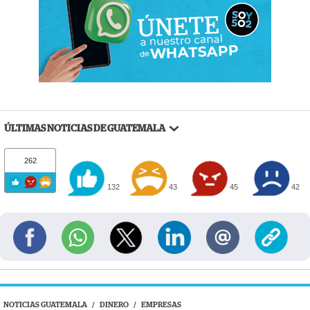
ÚLTIMAS NOTICIAS DE GUATEMALA
262
132
43
45
42
NOTICIAS GUATEMALA
/
DINERO
/
EMPRESAS