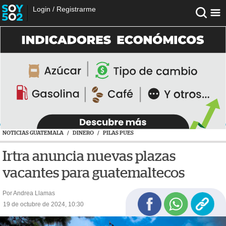
Login
/
Registrarme
NOTICIAS GUATEMALA
/
DINERO
/
PILAS PUES
Irtra anuncia nuevas plazas
vacantes para guatemaltecos
Por Andrea Llamas
19 de octubre de 2024, 10:30