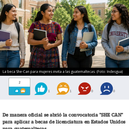
La beca She-Can para mujeres invita a las guatemaltecas. (Foto: Indesgua)
2
1
1
0
0
De manera oficial se abrió la convocatoria "SHE CAN"
para aplicar a becas de licenciatura en Estados Unidos
para guatemaltecas.