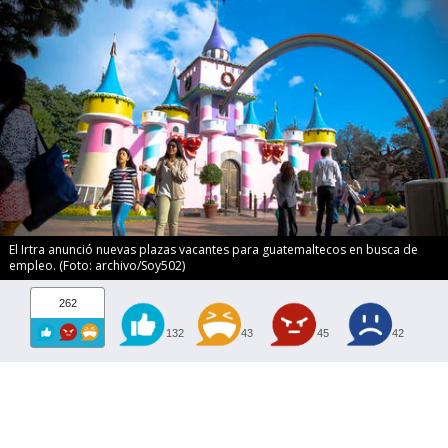
El Irtra anunció nuevas plazas vacantes para guatemaltecos en busca de
empleo. (Foto: archivo/Soy502)
262
132
43
45
42