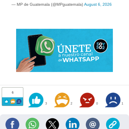
— MP de Guatemala (@MPguatemala)
August 6, 2026
6
3
2
0
1