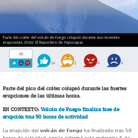
Parte del cráter del volcán de Fuego colapsó durante sus recientes
erupciones. (Foto: El Reportero de Yepocapa)
29
14
2
4
9
Parte del pico del cráter colapsó durante las fuertes
erupciones de las últimas horas.
EN CONTEXTO:
Volcán de Fuego: finaliza fase de
erupción tras 50 horas de actividad
La erupción del
volcán de Fuego
ha finalizado tras 50
horas de actividad, según informó este miércoles 5 de