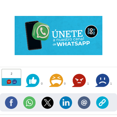
2
0
0
1
1