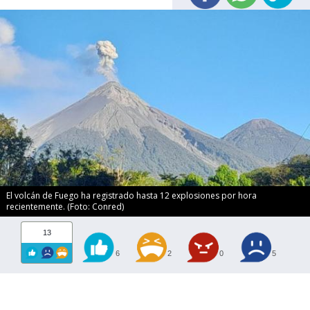
El volcán de Fuego ha registrado hasta 12 explosiones por hora
recientemente. (Foto: Conred)
13
6
2
0
5