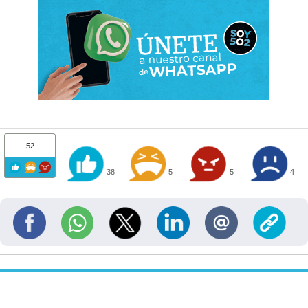
52
38
5
5
4