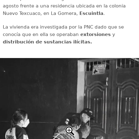
agosto frente a una residencia ubicada en la colonia
Nuevo Texcuaco, en La Gomera,
Escuintla
.
La vivienda era investigada por la PNC dado que se
conocía que en ella se operaban
extorsiones
y
distribución de sustancias ilícitas.