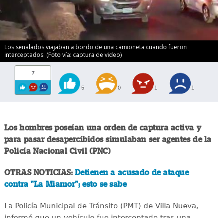
Los señalados viajaban a bordo de una camioneta cuando fueron
interceptados. (Foto vía: captura de video)
7
5
0
1
1
Los hombres poseían una orden de captura activa y
para pasar desapercibidos simulaban ser agentes de la
Policía Nacional Civil (PNC)
OTRAS NOTICIAS:
Detienen a acusado de ataque
contra "La Miamor"; esto se sabe
La Policía Municipal de Tránsito (PMT) de Villa Nueva,
informó que un vehículo fue interceptado tras una