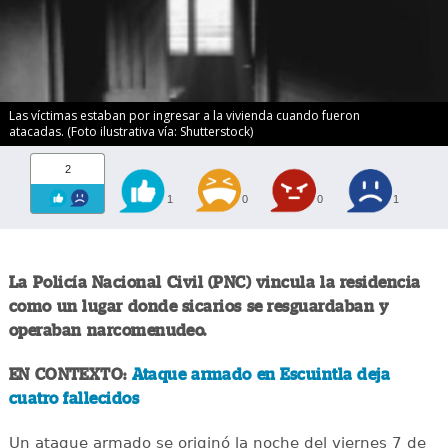
Las víctimas estaban por ingresar a la vivienda cuando fueron
atacadas. (Foto ilustrativa vía: Shutterstock)
2
1
0
0
1
La Policía Nacional Civil (PNC) vincula la residencia
como un lugar donde sicarios se resguardaban y
operaban narcomenudeo.
EN CONTEXTO:
Ataque armado en Escuintla deja
cuatro fallecidos
Un ataque armado se originó la noche del viernes 7 de