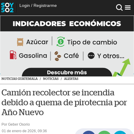
Login
/
Registrarme
NOTICIAS GUATEMALA
/
NOTICIAS
/
ALERTAS
Camión recolector se incendia
debido a quema de pirotecnia por
Año Nuevo
Por Geber Osorio
01 de enero de 2026, 09:36