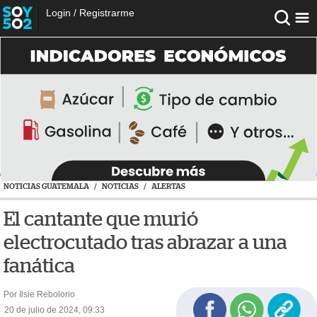
Login
/
Registrarme
NOTICIAS GUATEMALA
/
NOTICIAS
/
ALERTAS
El cantante que murió
electrocutado tras abrazar a una
fanática
Por Ilsie Rebolorio
20 de julio de 2024, 09:33