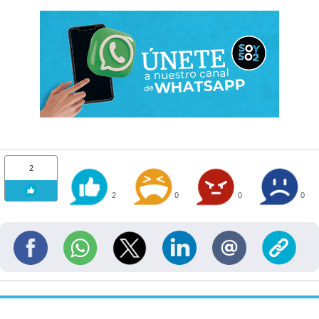
2
2
0
0
0