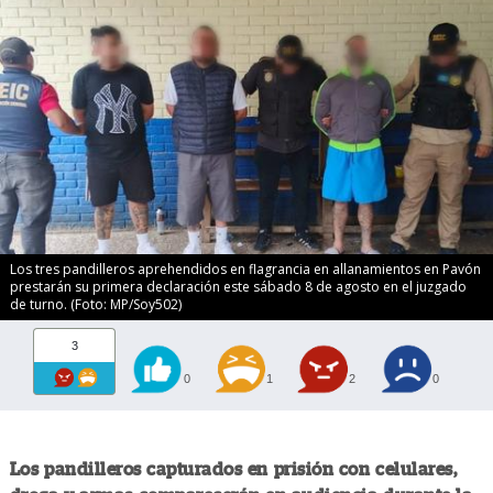
Los tres pandilleros aprehendidos en flagrancia en allanamientos en Pavón
prestarán su primera declaración este sábado 8 de agosto en el juzgado
de turno. (Foto: MP/Soy502)
3
0
1
2
0
Los pandilleros capturados en prisión con celulares,