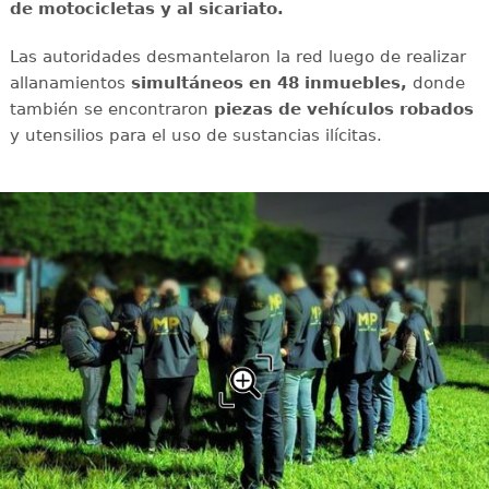
de motocicletas y al sicariato.
Las autoridades desmantelaron la red luego de realizar
allanamientos
simultáneos en 48 inmuebles,
donde
también se encontraron
piezas de vehículos robados
y utensilios para el uso de sustancias ilícitas.