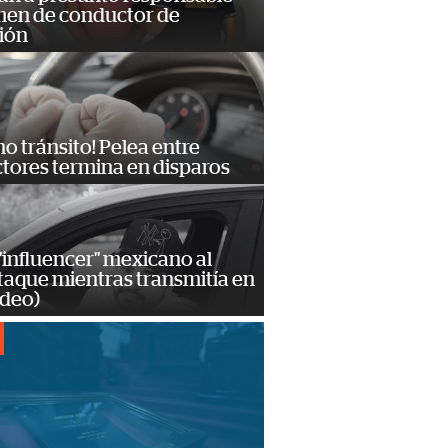
imen de conductor de
ión
no tránsito! Pelea entre
tores termina en disparos
influencer" mexicano al
ataque mientras transmitía en
ideo)