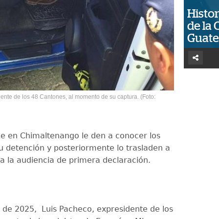
Histor
de la 
Guat
dente de los 48 Cantones, al momento de su captura. (Foto:
e en Chimaltenango le den a conocer los
u detención y posteriormente lo trasladen a
ara la audiencia de primera declaración.
il de 2025, Luis Pacheco, expresidente de los