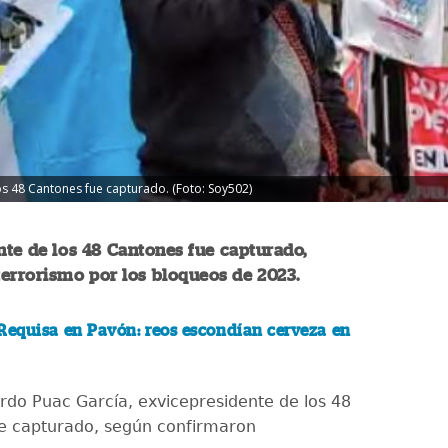
los 48 Cantones fue capturado. (Foto: Soy502)
nte de los 48 Cantones fue capturado,
terrorismo por los bloqueos de 2023.
Requisa en Pavón: reos escondían cerveza en
ardo Puac García, exvicepresidente de los 48
e capturado, según confirmaron