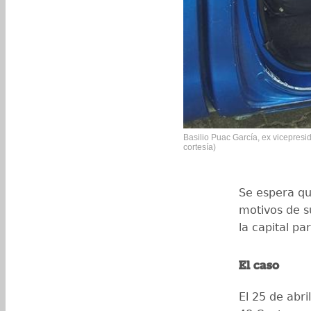
Basilio Puac García, ex vicepresi
cortesía)
Se espera qu
motivos de s
la capital p
El caso
El 25 de abr