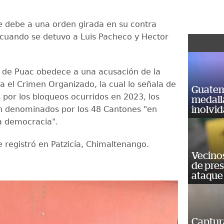
.
e debe a una orden girada en su contra
cuando se detuvo a Luis Pacheco y Hector
 de Puac obedece a una acusación de la
ra el Crimen Organizado, la cual lo señala de
Guatem
s por los bloqueos ocurridos en 2023, los
medall
n denominados por los 48 Cantones "en
inolvi
a democracia".
e registró en Patzicía, Chimaltenango.
Vecino
de pre
ataque
Captur