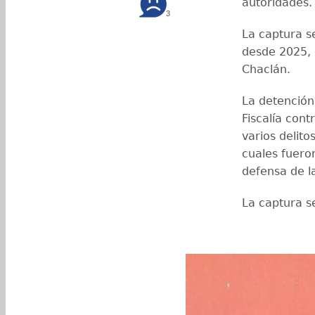
autoridades
3
La captura s
desde 2025, 
Chaclán.
La detención
Fiscalía cont
varios delito
cuales fuero
defensa de l
La captura s