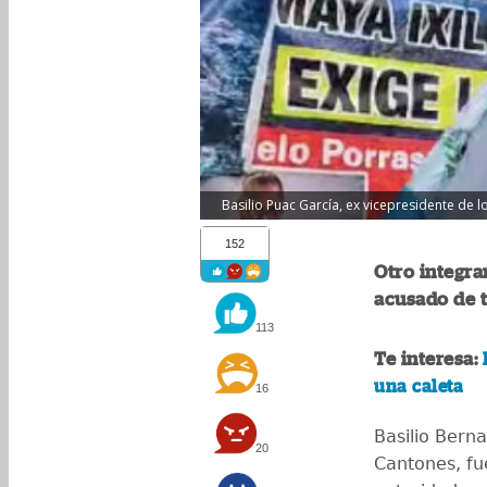
Basilio Puac García, ex vicepresidente de 
152
Otro integra
acusado de 
113
Te interesa:
una caleta
16
Basilio Bern
20
Cantones, fu