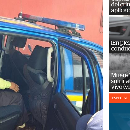
del cr
aplicac
¡En ple
conduc
Muere "
sufrir 
vivo (v
ESPECIAL