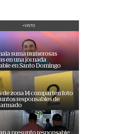
+VISTO
ala suma numerosas
as en una jornada
dable en Santo Domingo
s de zona 14 comparten foto
suntos responsables de
 armado
an a presunto responsable