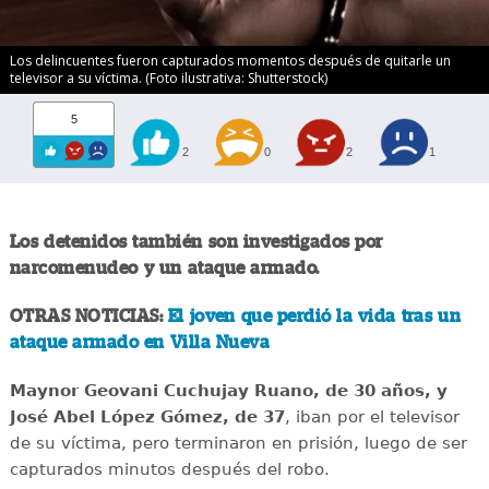
Los delincuentes fueron capturados momentos después de quitarle un
televisor a su víctima. (Foto ilustrativa: Shutterstock)
5
2
0
2
1
Los detenidos también son investigados por
narcomenudeo y un ataque armado.
OTRAS NOTICIAS:
El joven que perdió la vida tras un
ataque armado en Villa Nueva
Maynor Geovani Cuchujay Ruano, de 30 años, y
José Abel López Gómez, de 37
, iban por el televisor
de su víctima, pero terminaron en prisión, luego de ser
capturados minutos después del robo.