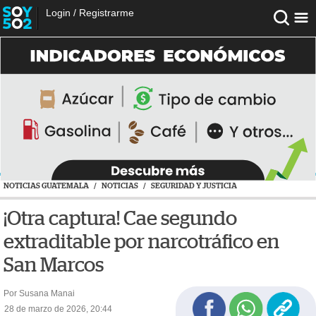
Login
/
Registrarme
NOTICIAS GUATEMALA
/
NOTICIAS
/
SEGURIDAD Y JUSTICIA
¡Otra captura! Cae segundo
extraditable por narcotráfico en
San Marcos
Por Susana Manai
28 de marzo de 2026, 20:44