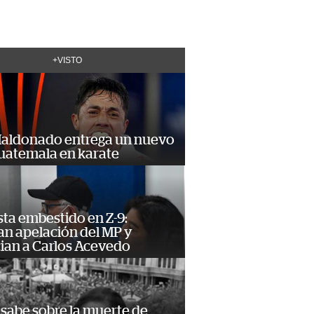
+VISTO
Maldonado entrega un nuevo
Guatemala en karate
ta embestido en Z-9:
an apelación del MP y
ian a Carlos Acevedo
 sabe sobre la muerte de