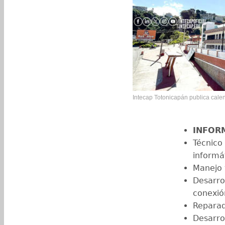
Intecap Totonicapán publica cale
INFOR
Técnico
informá
Manejo 
Desarro
conexió
Repara
Desarro