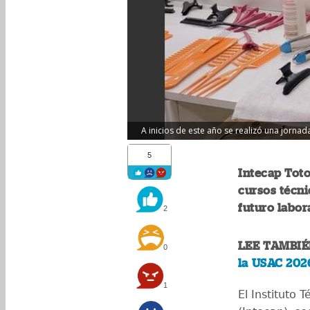
A inicios de este año se realizó una jorna
5
Intecap Tot
cursos técni
futuro labora
2
LEE TAMBIÉ
0
la USAC 202
1
El Instituto 