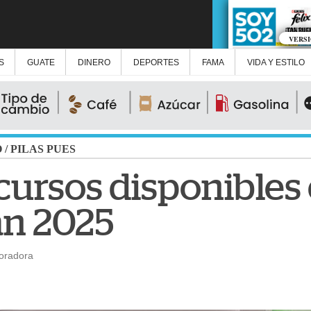
VERS
S
GUATE
DINERO
DEPORTES
FAMA
VIDA Y ESTILO
O
/
PILAS PUES
cursos disponibles
án 2025
boradora