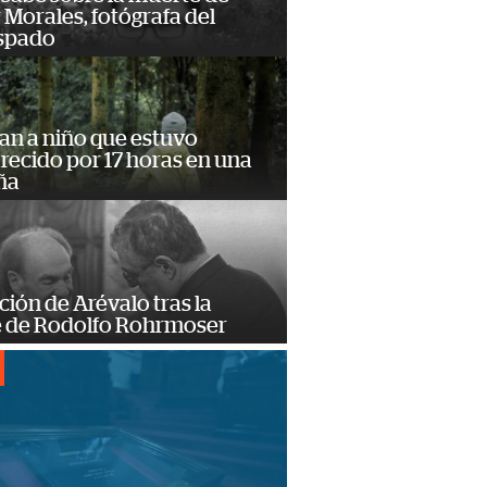
Morales, fotógrafa del
spado
an a niño que estuvo
ecido por 17 horas en una
ña
ción de Arévalo tras la
 de Rodolfo Rohrmoser