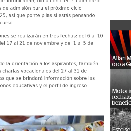
de Totonicapán, dio a conocer el calendario
de admisión para el próximo ciclo
25, así que ponte pilas si estás pensando
curso.
nes se realizarán en tres fechas: del 6 al 10
el 17 al 21 de noviembre y del 1 al 5 de
Allan 
e la orientación a los aspirantes, también
oro a 
n charlas vocacionales del 27 al 31 de
las que se brindará información sobre las
iones educativas y el perfil de ingreso
Motoris
rechaz
benefic
Esto se