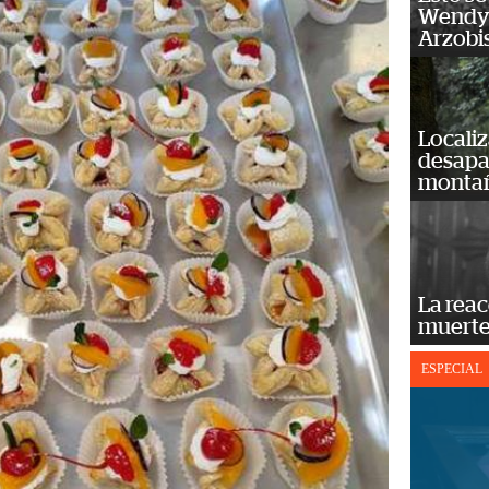
Wendy 
Arzobi
Localiz
desapar
monta
La reac
muerte
ESPECIAL