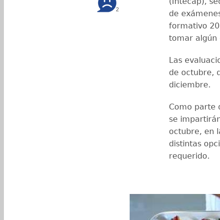
(Intecap), se
2
de exámenes 
formativo 20
tomar algún 
Las evaluacio
de octubre, d
diciembre.
Como parte d
se impartirá
octubre, en 
distintas opc
requerido.