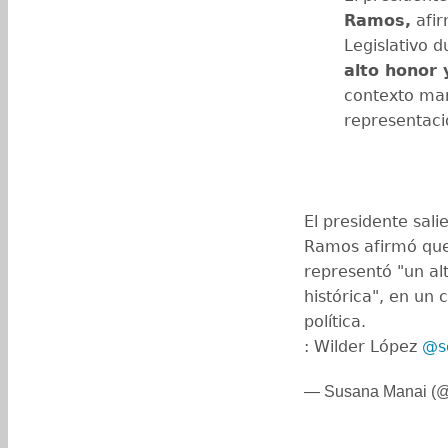
Ramos,
afir
Legislativo 
alto honor 
contexto marc
representaci
El presidente sali
Ramos afirmó que
representó "un al
histórica", en un
política.
: Wilder López
@s
— Susana Manai (