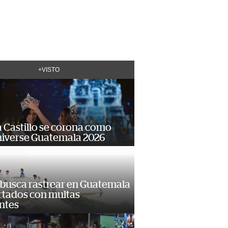
+VISTO
 Castillo se corona como
niverse Guatemala 2026
 busca rastrear en Guatemala
rtados con multas
ntes