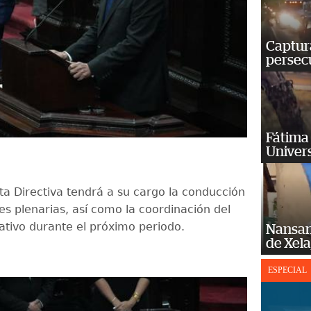
Captura
persecu
Fátima 
Univer
ta Directiva tendrá a su cargo la conducción
es plenarias, así como la coordinación del
lativo durante el próximo periodo.
Nansan
de Xel
ESPECIAL