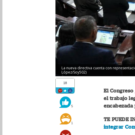
La nueva directiva cuenta con representaci
López/Soy502)
18
El Congreso 
el trabajo l
encabezada p
5
TE PUEDE I
1
integrar Com