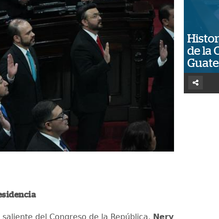
Histor
de la 
Guat
residencia
e saliente del Congreso de la República,
Nery