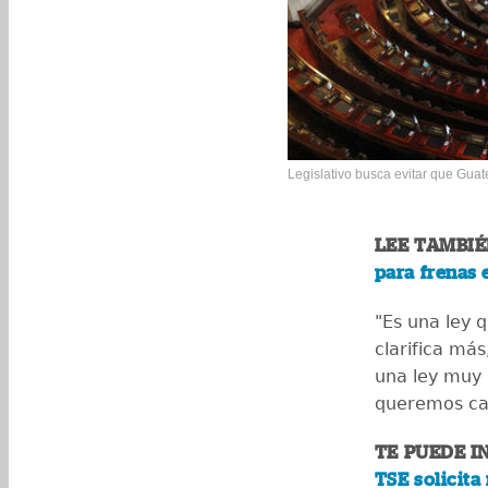
Legislativo busca evitar que Guate
LEE TAMBIÉ
para frenas 
"Es una ley 
clarifica más
una ley muy 
queremos cae
TE PUEDE I
TSE solicita