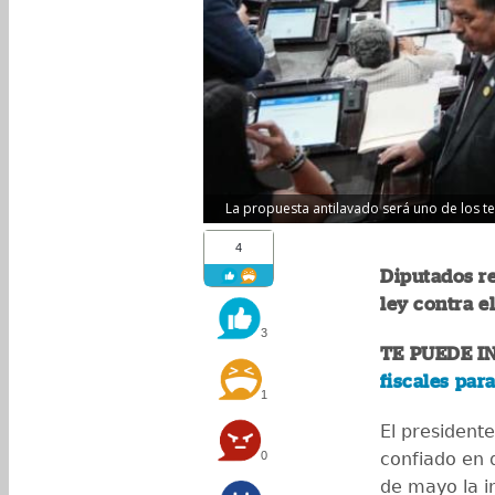
La propuesta antilavado será uno de los t
4
Diputados re
ley contra e
3
TE PUEDE I
fiscales par
1
El president
0
confiado en 
de mayo la i