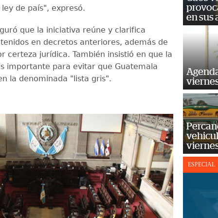
provoc
 ley de país", expresó.
en sus
ró que la iniciativa reúne y clarifica
tenidos en decretos anteriores, además de
 certeza jurídica. También insistió en que la
s importante para evitar que Guatemala
Agenda
en la denominada "lista gris".
vierne
Percan
vehicul
vierne
ESPECIAL