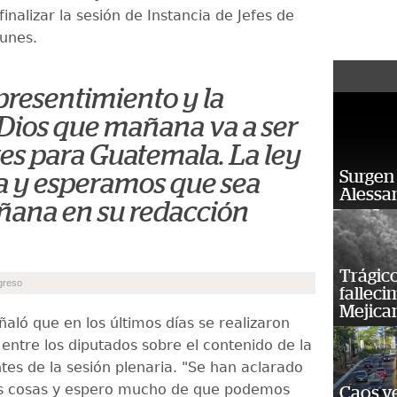
 finalizar la sesión de Instancia de Jefes de
lunes.
 presentimiento y la
Dios que mañana va a ser
es para Guatemala. La ley
Surgen 
a y esperamos que sea
Alessan
ana en su redacción
Trágico
greso
falleci
Mejica
aló que en los últimos días se realizaron
entre los diputados sobre el contenido de la
tes de la sesión plenaria. "Se han aclarado
as cosas y espero mucho de que podemos
Caos ve