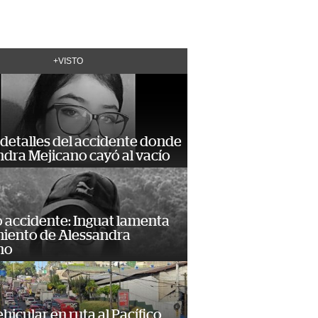
+VISTO
detalles del accidente donde
dra Mejicano cayó al vacío
 accidente: Inguat lamenta
miento de Alessandra
no
hicular en ruta al Pacífico