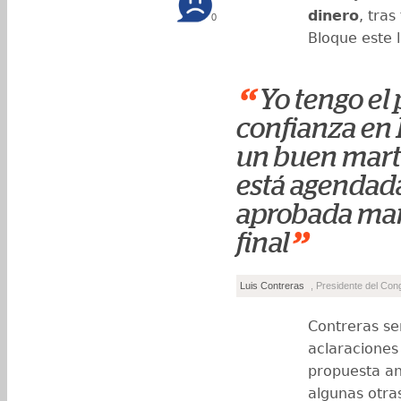
dinero
, tras
0
Bloque este 
“
Yo tengo el
confianza en 
un buen mart
está agendad
aprobada mañ
”
final
Luis Contreras
, Presidente del Con
Contreras señ
aclaraciones 
propuesta an
algunas otr