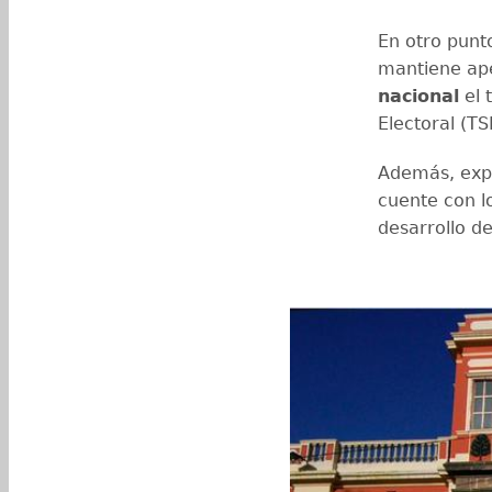
En otro punto
mantiene ape
nacional
el 
Electoral (TS
Además, expl
cuente con l
desarrollo d