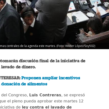
emas centrales de la agenda este martes. (Foto: Wilder López/Soy502)
tomarán discusión final de la iniciativa de
l lavado de dinero.
NTERESAR:
Proponen ampliar incentivos
a donación de alimentos
e del Congreso,
Luis Contreras
, se expresó
que el pleno pueda aprobar este martes 12
niciativa de
ley contra el lavado de