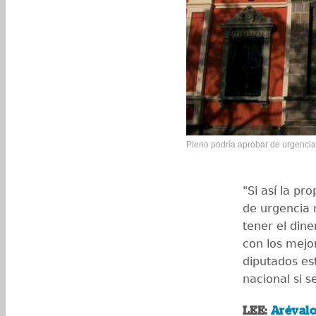
Pleno podría aprobar de urgencia
"Si así la pr
de urgencia n
tener el din
con los mejo
diputados es
nacional si se
LEE:
Arévalo