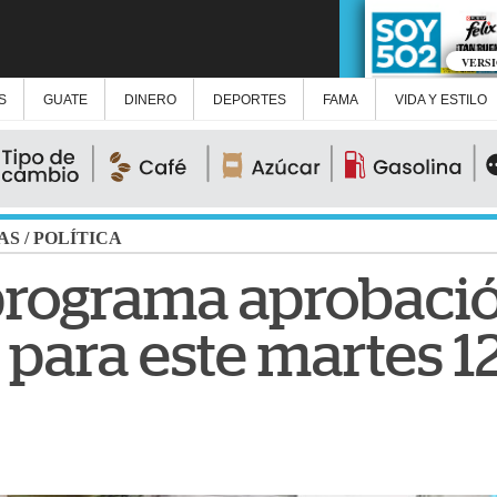
VERS
S
GUATE
DINERO
DEPORTES
FAMA
VIDA Y ESTILO
AS
/
POLÍTICA
rograma aprobació
 para este martes 