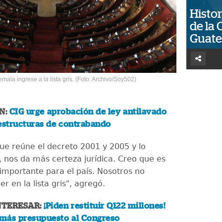
Histor
de la 
Guat
mala ingrese a la lista gris. (Foto: Archivo/Soy502)
N:
CIG urge aprobación de ley antilavado
estructuras de contrabando
que reúne el decreto 2001 y 2005 y lo
, nos da más certeza jurídica. Creo que es
importante para el país. Nosotros no
r en la lista gris", agregó.
NTERESAR:
¡Piden restituir Q122 millones!
 más presupuesto al Congreso