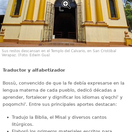
Sus restos descansan en el Templo del Calvario, en San Cristóbal
Verapaz. (Foto: Edwin Gua)
Traductor y alfabetizador
Bossù, convencido de que la fe debía expresarse en la
lengua materna de cada pueblo, dedicó décadas a
aprender, fortalecer y dignificar los idiomas q'eqchi' y
poqomchi'. Entre sus principales aportes destacan:
Tradujo la Biblia, el Misal y diversos cantos
litúrgicos.
Elaboró los primeros materiales escritos para