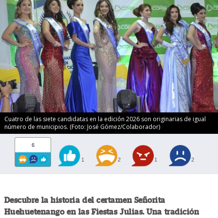
Cuatro de las siete candidatas en la edición 2026 son originarias de igual
número de municipios. (Foto: José Gómez/Colaborador)
6
1
2
1
2
Descubre la historia del certamen Señorita
Huehuetenango en las Fiestas Julias. Una tradición