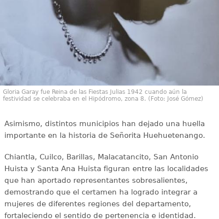
Gloria Garay fue Reina de las Fiestas Julias 1942 cuando aún la
festividad se celebraba en el Hipódromo, zona 8. (Foto: José Gómez)
Asimismo, distintos municipios han dejado una huella
importante en la historia de Señorita Huehuetenango.
Chiantla, Cuilco, Barillas, Malacatancito, San Antonio
Huista y Santa Ana Huista figuran entre las localidades
que han aportado representantes sobresalientes,
demostrando que el certamen ha logrado integrar a
mujeres de diferentes regiones del departamento,
fortaleciendo el sentido de pertenencia e identidad.