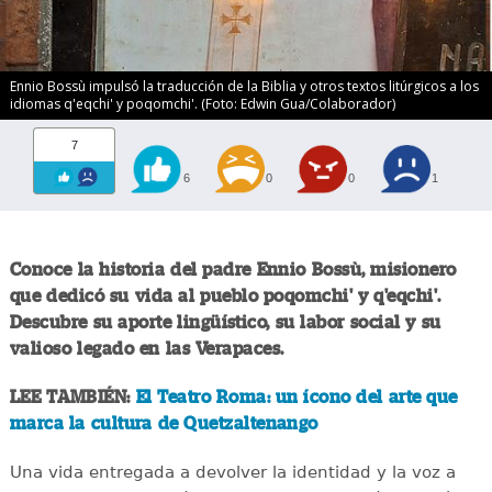
Ennio Bossù impulsó la traducción de la Biblia y otros textos litúrgicos a los
idiomas q'eqchi' y poqomchi'. (Foto: Edwin Gua/Colaborador)
7
6
0
0
1
Conoce la historia del padre Ennio Bossù, misionero
que dedicó su vida al pueblo poqomchi' y q'eqchi'.
Descubre su aporte lingüístico, su labor social y su
valioso legado en las Verapaces.
LEE TAMBIÉN:
El Teatro Roma: un ícono del arte que
marca la cultura de Quetzaltenango
Una vida entregada a devolver la identidad y la voz a