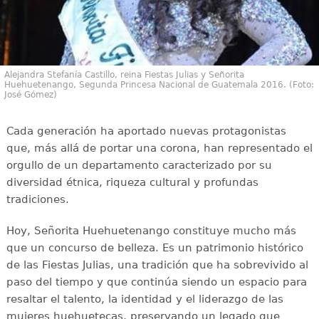
Alejandra Stefanía Castillo, reina Fiestas Julias y Señorita
Huehuetenango, Segunda Princesa Nacional de Guatemala 2016. (Foto:
José Gómez)
Cada generación ha aportado nuevas protagonistas
que, más allá de portar una corona, han representado el
orgullo de un departamento caracterizado por su
diversidad étnica, riqueza cultural y profundas
tradiciones.
Hoy, Señorita Huehuetenango constituye mucho más
que un concurso de belleza. Es un patrimonio histórico
de las Fiestas Julias, una tradición que ha sobrevivido al
paso del tiempo y que continúa siendo un espacio para
resaltar el talento, la identidad y el liderazgo de las
mujeres huehuetecas, preservando un legado que