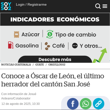
Login
/
Registrarme
NOTICIAS GUATEMALA
/
GUATE
/
ORGULLO502
Conoce a Óscar de León, el último
herrador del cantón San José
Con información de Josué
Ardeano/Colaborador
12 de agosto de 2025, 10:30