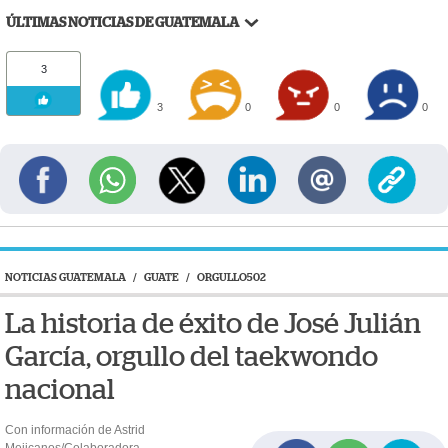
ÚLTIMAS NOTICIAS DE GUATEMALA
3
3
0
0
0
NOTICIAS GUATEMALA
/
GUATE
/
ORGULLO502
La historia de éxito de José Julián
García, orgullo del taekwondo
nacional
Con información de Astrid