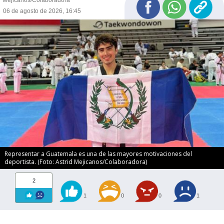
Mejicanos/Colaboradora
06 de agosto de 2026, 16:45
Representar a Guatemala es una de las mayores motivaciones del
deportista. (Foto: Astrid Mejicanos/Colaboradora)
2
1
0
0
1