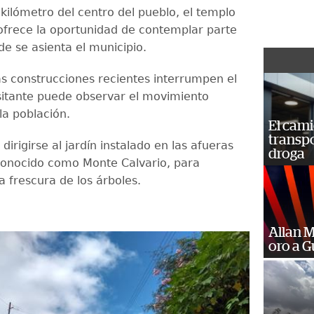
kilómetro del centro del pueblo, el templo
 ofrece la oportunidad de contemplar parte
de se asienta el municipio.
s construcciones recientes interrumpen el
visitante puede observar el movimiento
la población.
El cam
transp
irigirse al jardín instalado en las afueras
droga
conocido como Monte Calvario, para
la frescura de los árboles.
Allan 
oro a 