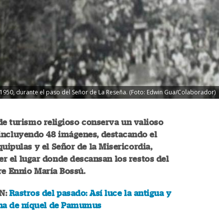
 1950, durante el paso del Señor de La Reseña. (Foto: Edwin Gua/Colaborador)
de turismo religioso conserva un valioso
 incluyendo 48 imágenes, destacando el
quipulas y el Señor de la Misericordia,
r el lugar donde descansan los restos del
re Ennio María Bossú.
N:
Rastros del pasado: Así luce la antigua y
na de níquel de Pamumus