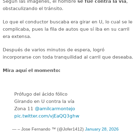
Según las imágenes, el hombre
se fue contra la vía
,
obstaculizando el tránsito.
Lo que el conductor buscaba era girar en U, lo cual se le
complicaba, pues la fila de autos que sí iba en su carril
era extensa.
Después de varios minutos de espera, logró
incorporarse con toda tranquilidad al carril que deseaba.
Mira aquí el momento:
Prófugo del ácido fólico
Girando en U contra la vía
Zona 11
@amilcarmontejo
pic.twitter.com/vjEaQQ3ghw
— – Jose Fernando ™ (@Jofer1412)
January 28, 2026