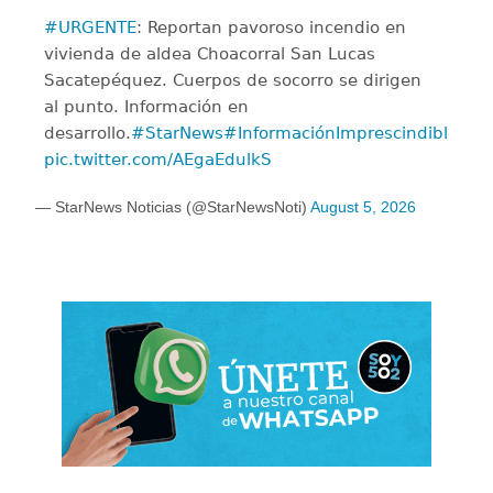
#URGENTE
: Reportan pavoroso incendio en
vivienda de aldea Choacorral San Lucas
Sacatepéquez. Cuerpos de socorro se dirigen
al punto. Información en
desarrollo.
#StarNews
#InformaciónImprescindible
pic.twitter.com/AEgaEdulkS
— StarNews Noticias (@StarNewsNoti)
August 5, 2026