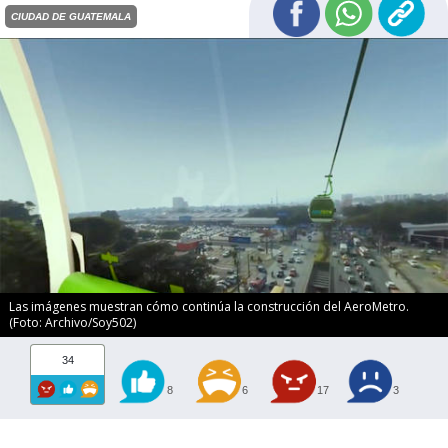
CIUDAD DE GUATEMALA
Las imágenes muestran cómo continúa la construcción del AeroMetro.
(Foto: Archivo/Soy502)
34
8
6
17
3