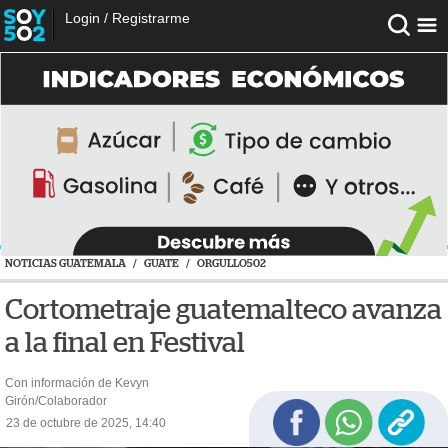
Login
/
Registrarme
NOTICIAS GUATEMALA
/
GUATE
/
ORGULLO502
Cortometraje guatemalteco avanza
a la final en Festival
Con información de Kevyn
Girón/Colaborador
23 de octubre de 2025, 14:40