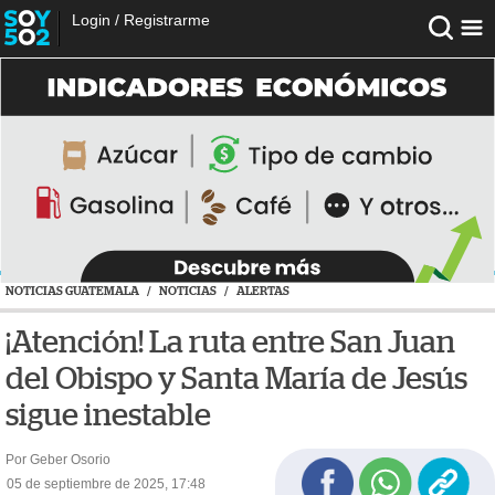
Login
/
Registrarme
NOTICIAS GUATEMALA
/
NOTICIAS
/
ALERTAS
¡Atención! La ruta entre San Juan
del Obispo y Santa María de Jesús
sigue inestable
Por Geber Osorio
05 de septiembre de 2025, 17:48