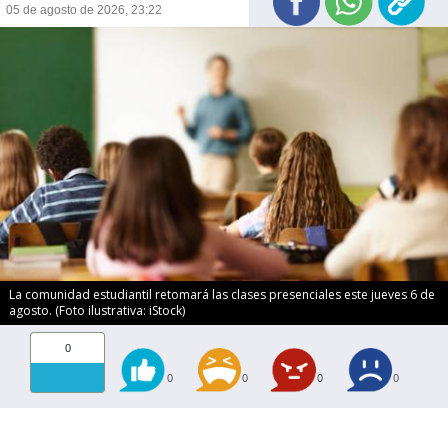
05 de agosto de 2026, 23:22
La comunidad estudiantil retomará las clases presenciales este jueves 6 de
agosto. (Foto ilustrativa: iStock)
0
0
0
0
0