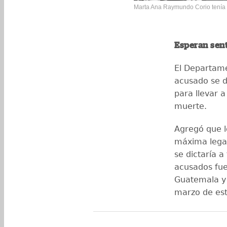
Marta Ana Raymundo Corio tenía 2
Esperan sen
El Departame
acusado se d
para llevar a
muerte.
Agregó que l
máxima lega
se dictaría a
acusados fue
Guatemala y 
marzo de est