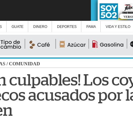
VERS
S
GUATE
DINERO
DEPORTES
FAMA
VIDA Y ESTILO
AS
/
COMUNIDAD
n culpables! Los co
cos acusados por l
en