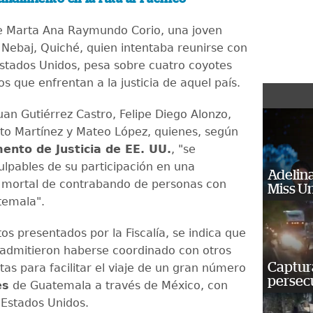
e Marta Ana Raymundo Corio, una joven
e Nebaj, Quiché, quien intentaba reunirse con
stados Unidos, pesa sobre cuatro coyotes
 que enfrentan a la justicia de aquel país.
uan Gutiérrez Castro, Felipe Diego Alonzo,
to Martínez y Mateo López, quienes, según
nto de Justicia de EE. UU.
, "se
ulpables de su participación en una
Adelina
 mortal de contrabando de personas con
Miss U
temala".
s presentados por la Fiscalía, se indica que
​​admitieron haberse coordinado con otros
Captura
as para facilitar el viaje de un gran número
persecu
es
de Guatemala a través de México, con
 Estados Unidos.