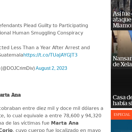
Así fue
ataque
Miamo
fendants Plead Guilty to Participating
ational Human Smuggling Conspiracy
ted Less Than a Year After Arrest and
 Guatemala
https://t.co/TUaJAYGJT3
Nansan
de Xel
on (@DOJCrimDiv)
August 2, 2023
Marta Ana
Casa d
había s
cobraban entre diez mil y doce mil dólares a
ESPECIAL
e, lo cual equivale a entre 78,600 y 94,320
na de las víctimas fue
Marta Ana
Corio
, cuyo cuerpo fue localizado en mayo