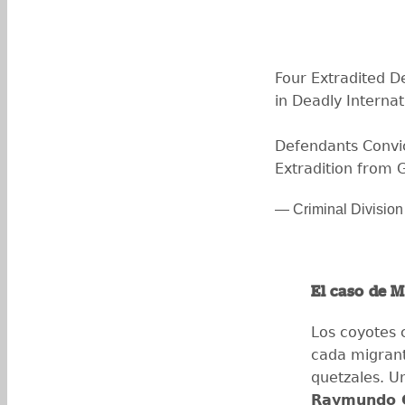
Four Extradited De
in Deadly Intern
Defendants Convic
Extradition from
— Criminal Divisi
El caso de 
Los coyotes 
cada migrant
quetzales. U
Raymundo 