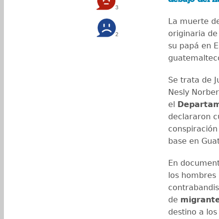
3
La muerte d
originaria d
2
su papá en E
guatemaltecos
Se trata de J
Nesly Norber
el
Departame
declararon c
conspiración
base en Gua
En documento
los hombres 
contrabandist
de
migrant
destino a los