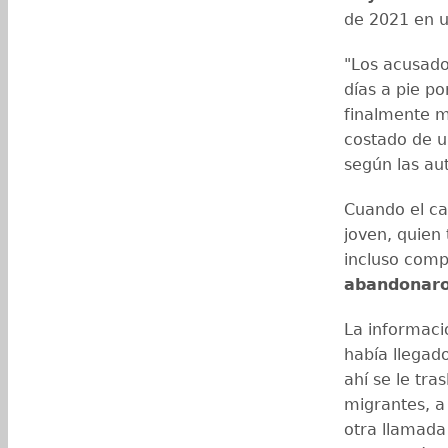
de 2021 en u
"Los acusados
días a pie po
finalmente m
costado de u
según las au
Cuando el cas
joven, quien 
incluso compa
abandonaro
La informaci
había llegad
ahí se le tra
migrantes, a
otra llamada