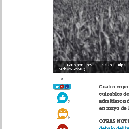
Los cuatro hombres se declararon culpable
Archivo/Soy502)
8
Cuatro coyo
culpables de
admitieron d
3
en mayo de 
0
OTRAS NOTI
debajo del h