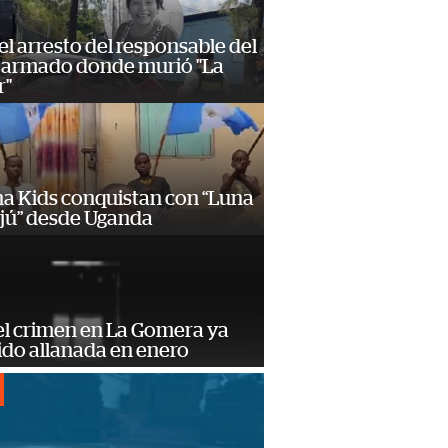
 el arresto del responsable del
 armado donde murió "La
r"
a Kids conquistan con “Luna
ajú” desde Uganda
el crimen en La Gomera ya
ido allanada en enero