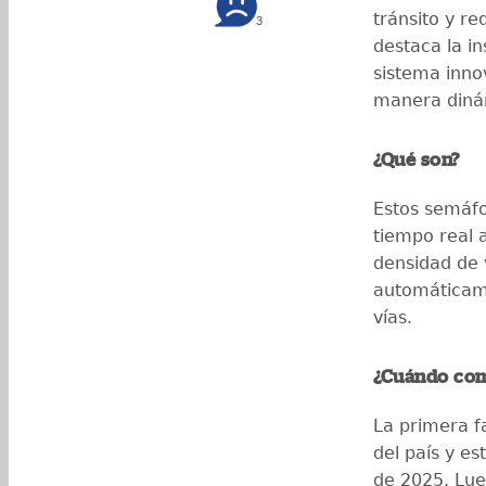
tránsito y re
3
destaca la i
sistema inno
manera diná
¿Qué son?
Estos semáfo
tiempo real a
densidad de 
automáticame
vías.
¿Cuándo com
La primera f
del país y e
de 2025. Lue