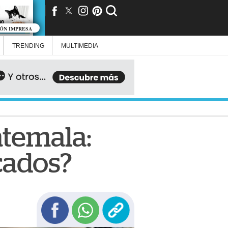
IÓN IMPRESA
TRENDING
MULTIMEDIA
atemala:
cados?