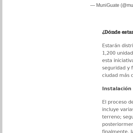
— MuniGuate (@mu
¿Dónde esta
Estarán dist
1,200 unidade
esta iniciati
seguridad y f
ciudad más c
Instalación
El proceso de
incluye varia
terreno; segu
posteriorment
finalmente, l