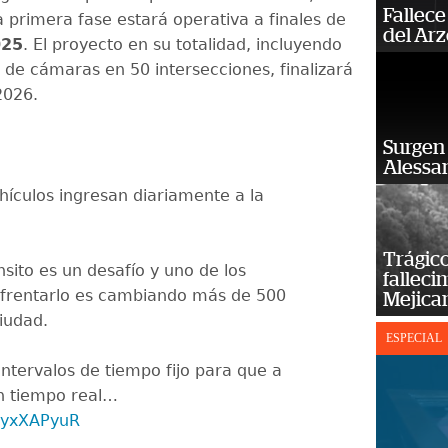
Fallece
a primera fase estará operativa a finales de
del Ar
025
. El proyecto en su totalidad, incluyendo
n de cámaras en 50 intersecciones, finalizará
2026.
Surgen 
Alessan
hículos ingresan diariamente a la
Trágico
nsito es un desafío y uno de los
falleci
nfrentarlo es cambiando más de 500
Mejica
iudad.
ESPECIAL
intervalos de tiempo fijo para que a
n tiempo real…
n1yxXAPyuR