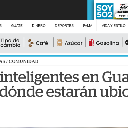
VERS
S
GUATE
DINERO
DEPORTES
FAMA
VIDA Y ESTILO
AS
/
COMUNIDAD
inteligentes en Gu
dónde estarán ubi