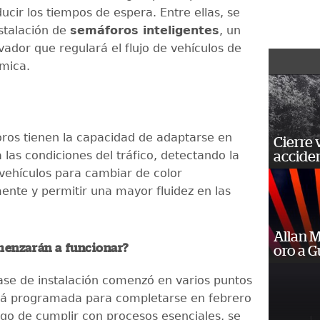
ducir los tiempos de espera. Entre ellas, se
nstalación de
semáforos inteligentes
, un
vador que regulará el flujo de vehículos de
mica.
ros tienen la capacidad de adaptarse en
Cierre 
 las condiciones del tráfico, detectando la
acciden
vehículos para cambiar de color
nte y permitir una mayor fluidez en las
Allan 
enzarán a funcionar?
oro a 
ase de instalación comenzó en varios puntos
stá programada para completarse en febrero
go de cumplir con procesos esenciales, se