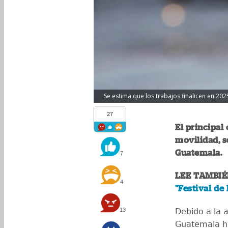
Se estima que los trabajos finalicen en 202
27
El principal
movilidad, s
Guatemala.
7
LEE TAMBIÉ
4
"Festival de
13
Debido a la a
Guatemala ha