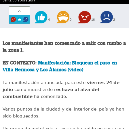
Senté/colaborador)
22
4
0
16
2
Los manifestantes han comenzado a salir con rumbo a
la zona 1.
EN CONTEXTO:
Manifestación: Bloquean el paso en
Villa Hermosa y Los Álamos (video)
La manifestación anunciada para este
viernes 24 de
julio
como muestra de
rechazo al alza del
combustible
ha comenzado.
Varios puntos de la ciudad y del interior del país ya han
sido bloqueados.
Un grupo de mototaxis y taxis se ha unido en caravana