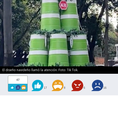
El diseño navideño llamó la atención. Foto: Tik Tok.
47
17
8
6
16