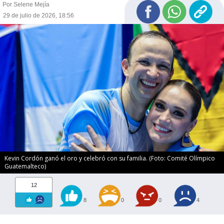
Por Selene Mejía
29 de julio de 2026, 18:56
Kevin Cordón ganó el oro y celebró con su familia. (Foto: Comité Olímpico
Guatemalteco)
12
8
0
0
4