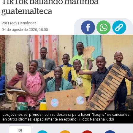
TikTok bailando marimba
guatemalteca
Por Fredy Hernández
04 de agosto de 2026, 16:08
Los jóvenes sorprenden con su destreza para hacer "lipsync" de canciones
en otros idiomas, especialmente en español. (Foto: Nansana Kids)
86