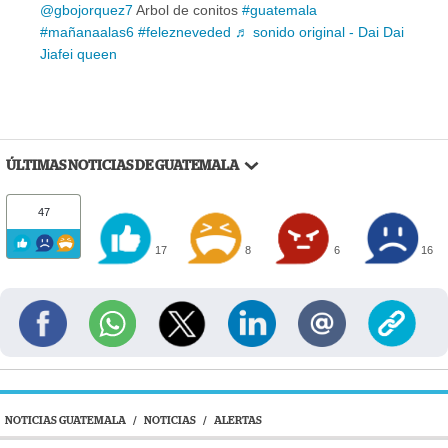
@gbojorquez7
Arbol de conitos
#guatemala
#mañanaalas6
#felezneveded
♬ sonido original - Dai Dai
Jiafei queen
ÚLTIMAS NOTICIAS DE GUATEMALA
47
17
8
6
16
NOTICIAS GUATEMALA
/
NOTICIAS
/
ALERTAS