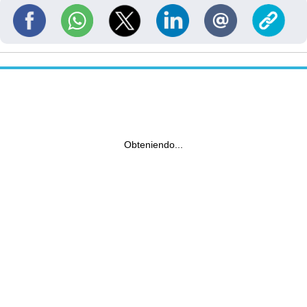
Obteniendo...