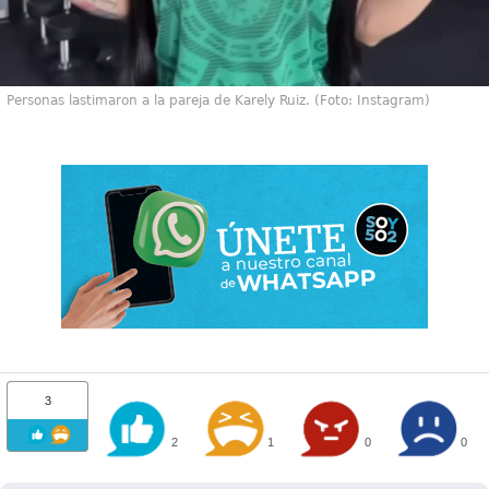
Personas lastimaron a la pareja de Karely Ruiz. (Foto: Instagram)
3
2
1
0
0