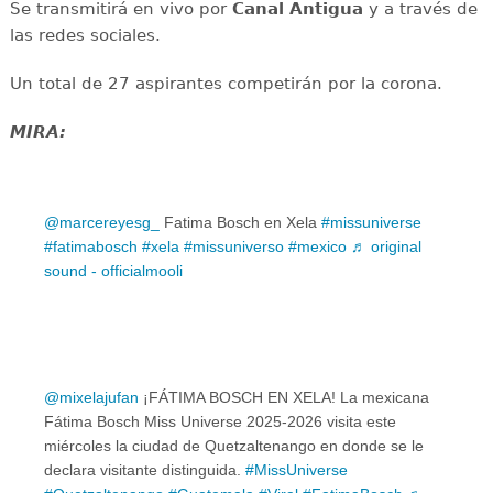
Se transmitirá en vivo por
Canal Antigua
y a través de
las redes sociales.
Un total de 27 aspirantes competirán por la corona.
MIRA:
@marcereyesg_
Fatima Bosch en Xela
#missuniverse
#fatimabosch
#xela
#missuniverso
#mexico
♬ original
sound - officialmooli
@mixelajufan
¡FÁTIMA BOSCH EN XELA! La mexicana
Fátima Bosch Miss Universe 2025-2026 visita este
miércoles la ciudad de Quetzaltenango en donde se le
declara visitante distinguida.
#MissUniverse