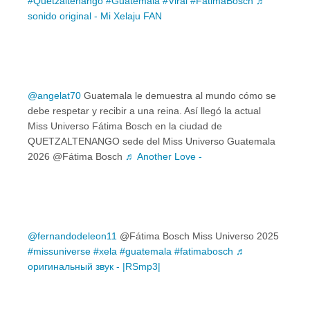
#Quetzaltenango
#Guatemala
#Viral
#FatimaBosch
♬
sonido original - Mi Xelaju FAN
@angelat70
Guatemala le demuestra al mundo cómo se
debe respetar y recibir a una reina. Así llegó la actual
Miss Universo Fátima Bosch en la ciudad de
QUETZALTENANGO sede del Miss Universo Guatemala
2026 @Fátima Bosch
♬ Another Love -
@fernandodeleon11
@Fátima Bosch Miss Universo 2025
#missuniverse
#xela
#guatemala
#fatimabosch
♬
оригинальный звук - |RSmp3|