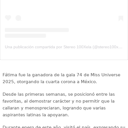
Una publicación compartida por Stereo 100Xela (@stereo100xela)
Fátima fue la ganadora de la gala 74 de Miss Universe
2025, otorgando la cuarta corona a México.
Desde las primeras semanas, se posicionó entre las
favoritas, al demostrar carácter y no permitir que la
callaran y menospreciaran, logrando que varias
aspirantes latinas la apoyaran.
Durante enero de este año, visitó el país, expresando su