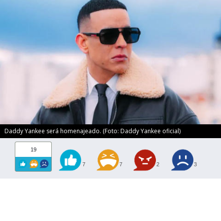
Daddy Yankee será homenajeado. (Foto: Daddy Yankee oficial)
19
7
7
2
3