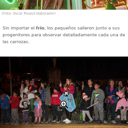
(Foto: Oscar Rivas/Colaborador)
Sin importar el
frío
, los pequeños salieron junto a sus
progenitores para observar detalladamente cada una de
las carrozas.