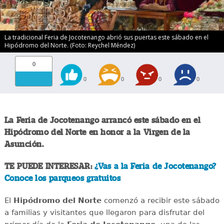
La tradicional Feria de Jocotenango abrió sus puertas este sábado en el
Hipódromo del Norte. (Foto: Reychel Méndez)
0
0
0
0
0
La Feria de Jocotenango arrancó este sábado en el
Hipódromo del Norte en honor a la Virgen de la
Asunción.
TE PUEDE INTERESAR:
¿Vas a la Feria de Jocotenango?
Conoce los parqueos gratuitos
El
Hipódromo del Norte
comenzó a recibir este sábado
a familias y visitantes que llegaron para disfrutar del