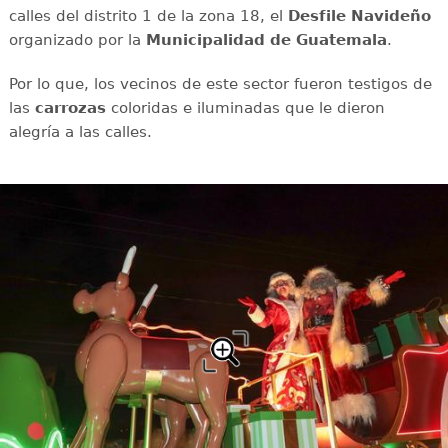
calles del distrito 1 de la zona 18, el
Desfile Navideño
organizado por la
Municipalidad de Guatemala
.
Por lo que, los vecinos de este sector fueron testigos de
las
carrozas
coloridas e iluminadas que le dieron
alegría a las calles.