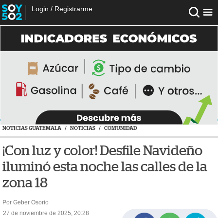
Login
/
Registrarme
NOTICIAS GUATEMALA
/
NOTICIAS
/
COMUNIDAD
¡Con luz y color! Desfile Navideño
iluminó esta noche las calles de la
zona 18
Por Geber Osorio
27 de noviembre de 2025, 20:28