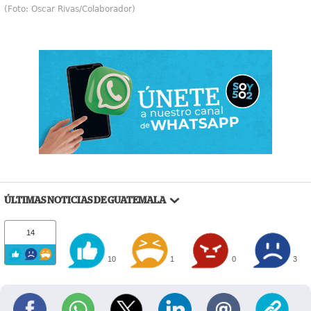
(Foto: Oscar Rivas/Colaborador)
ÚLTIMAS NOTICIAS DE GUATEMALA
14
10
1
0
3