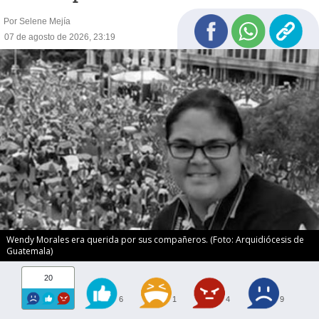
Por Selene Mejía
07 de agosto de 2026, 23:19
Wendy Morales era querida por sus compañeros. (Foto: Arquidiócesis de
Guatemala)
20
6
1
4
9